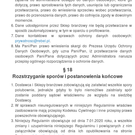
dotyczą, prawo sprostowania tych danych, usunięcia lub ograniczenia
przetwarzania, prawo do wniesienia sprzeciwu wobec przetwarzania,
prawo do przenoszenia danych, prawo do cofnięcia zgody w dowolnym
momencie.
Dane udostępnione przez Sklep branżowy nie będą przetwarzane w
sposób zautomatyzowany, w tym w oparciu o profilowanie.
Dane kontaktowe w sprawach ochrony danych osobowych:
prywatnosc@rebel.pl
.
Ma Pani/Pan prawo wniesienia skargi do Prezesa Urzędu Ochrony
Danych Osobowych, gdy uzna Pani/Pan, iż przetwarzanie danych
osobowych Pani/Pana dotyczących przez Administratora narusza
przepisy ogólnego rozporządzenia o ochronie danych.
§ 18
Rozstrzyganie sporów i postanowienia końcowe
Dostawca i Sklepy branżowe zobowiązują się załatwiać wszelkie spory
polubownie, jednakże gdyby to było niemożliwe zaistniały spór
zostanie poddany sądowi właściwemu ze względu na siedzibę
Dostawcy.
W sprawach nieuregulowanych w niniejszym Regulaminie właściwe
zastosowanie mają przepisy Kodeksu Cywilnego i inne przepisy prawa
powszechnie obowiązującego.
Niniejszy Regulamin obowiązuje od dnia 7.01.2020 roku, a wszelkie
zmiany i uzupełnienia niniejszego Regulaminu i powiązanych z nim
załączników obowiązują od dnia ich opublikowania na stronie