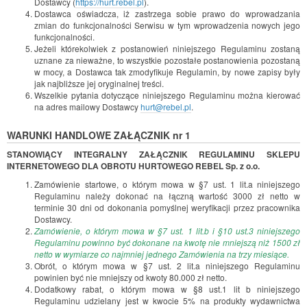
Dostawcy (
https://hurt.rebel.pl
).
Dostawca oświadcza, iż zastrzega sobie prawo do wprowadzania
zmian do funkcjonalności Serwisu w tym wprowadzenia nowych jego
funkcjonalności.
Jeżeli którekolwiek z postanowień niniejszego Regulaminu zostaną
uznane za nieważne, to wszystkie pozostałe postanowienia pozostaną
w mocy, a Dostawca tak zmodyfikuje Regulamin, by nowe zapisy były
jak najbliższe jej oryginalnej treści.
Wszelkie pytania dotyczące niniejszego Regulaminu można kierować
na adres mailowy Dostawcy
hurt@rebel.pl
.
WARUNKI HANDLOWE ZAŁĄCZNIK nr 1
STANOWIĄCY INTEGRALNY ZAŁĄCZNIK REGULAMINU SKLEPU
INTERNETOWEGO DLA OBROTU HURTOWEGO REBEL Sp. z o.o.
Zamówienie startowe, o którym mowa w §7 ust. 1 lit.a niniejszego
Regulaminu należy dokonać na łączną wartość 3000 zł netto w
terminie 30 dni od dokonania pomyślnej weryfikacji przez pracownika
Dostawcy.
Zamówienie, o którym mowa w §7 ust. 1 lit.b i §10 ust.3 niniejszego
Regulaminu powinno być dokonane na kwotę nie mniejszą niż 1500 zł
netto w wymiarze co najmniej jednego Zamówienia na trzy miesiące.
Obrót, o którym mowa w §7 ust. 2 lit.a niniejszego Regulaminu
powinien być nie mniejszy od kwoty 80.000 zł netto.
Dodatkowy rabat, o którym mowa w §8 ust.1 lit b niniejszego
Regulaminu udzielany jest w kwocie 5% na produkty wydawnictwa