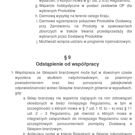
wydarzeń, o których mowa w §7 ust. 2 lit b) Regulaminu,
Wsparcie hobbystyczne w postaci zestawów OP dla
wybranych Produktów.
Darmową wysyłkę na terenie całego Kraju.
Darmowe egzemplarze pokazowe Produktów Dostawcy,
przy Zamówieniu na Produkty w opakowaniach
zbiorczych w trakcie trwania przedsprzedaży dla
wybranych przez Dostawcę Produktów.
Możliwość wzięcia udziału w programie lojalnościowym.
§ 9
Odstąpienie od współpracy
Współpraca ze Sklepami branżowymi może być w dowolnym czasie
wycofana ze skutkiem natychmiastowym, za pisemnym
powiadomieniem oraz bez ponoszenia jakiejkolwiek
odpowiedzialności wobec Sklepów branżowych głównie w wypadkach,
gdy:
Sklep branżowy nie wypełnia ciążących na nim zobowiązań
określonych w treści niniejszego Regulaminu, w tym w
szczególności o których mowa w § 7 ust. 1 lit. b) – e) oraz § 11
ust. 2 – 3 Regulaminu, jak również o których mowa w
integralnych załącznikach do niniejszego Regulaminu oraz w
szczegółowych porozumieniach pomiędzy Dostawcą a
Sklepem branżowym,
Aplikujący podał w trakcie Rejestracji w Sklepie internetowym