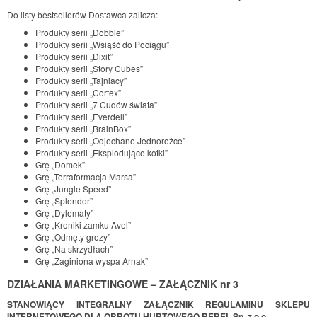
Do listy bestsellerów Dostawca zalicza:
Produkty serii „Dobble”
Produkty serii „Wsiąść do Pociągu”
Produkty serii „Dixit”
Produkty serii „Story Cubes”
Produkty serii „Tajniacy”
Produkty serii „Cortex”
Produkty serii „7 Cudów świata”
Produkty serii „Everdell”
Produkty serii „BrainBox”
Produkty serii „Odjechane Jednorożce”
Produkty serii „Eksplodujące kotki”
Grę „Domek”
Grę „Terraformacja Marsa”
Grę „Jungle Speed”
Grę „Splendor”
Grę „Dylematy”
Grę „Kroniki zamku Avel”
Grę „Odmęty grozy”
Grę „Na skrzydłach”
Grę „Zaginiona wyspa Arnak”
DZIAŁANIA MARKETINGOWE – ZAŁĄCZNIK nr 3
STANOWIĄCY INTEGRALNY ZAŁĄCZNIK REGULAMINU SKLEPU
INTERNETOWEGO DLA OBROTU HURTOWEGO REBEL Sp. z o.o.