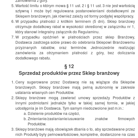
Zamówienia z góry.
Wartość limitu o którym mowa § 11 ust. 2 i § 11 ust. 3 nie jest wartością
sztywną i może być regulowana postanowieniami dodatkowymi ze
Sklepem branżowym, jak również zależy od formy podjętej współpracy.
W przypadku płatności z krótkim terminem (5 dni). Sklep branżowy
otrzymuje dodatkowy rabat w wysokości określonej w załączniku nr 1,
który stanowi integralny załącznik do Regulaminu.
W przypadku opóźnień w płatnościach przez sklep Branżowy,
Dostawca zastrzega sobie prawo do odebrania Sklepowi Branżowemu
przyznanych rabatów, oraz terminów. Jednocześnie realizując
zamówienia za otrzymaniem płatności z góry, bez doliczania
dodatkowego rabatu.
§ 12
Sprzedaż produktów przez Sklep branżowy
Ceny sugerowane przez Dostawcę nie są wiążące dla Sklepów
branżowych. Sklepy branżowe mają pełną autonomię w zakresie
ustalania własnych cen Produktów.
Sklepy branżowe mogą zawierać umowy sprzedaży Produktów z
innymi podmiotami jednakże tylko w takiej samej formie, w jakiej
udostępnia je im Dostawca. Tym samym niedozwolone jest m.in.:
Dzielenie produktów na części,
Zmienianie/zasłanianie/usuwanie znaków firmowych
Produktów.
Sklepy branżowe mają obowiązek dbania o to, aby sprzedawane przez
nich Produkty były pełnowartościowe, kompletne, dostarczone na czas