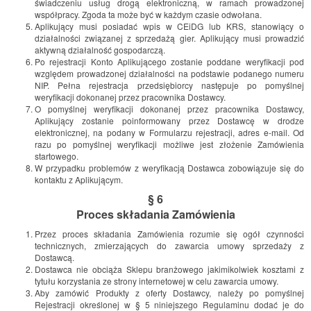
świadczeniu usług drogą elektroniczną, w ramach prowadzonej
współpracy. Zgoda ta może być w każdym czasie odwołana.
Aplikujący musi posiadać wpis w CEiDG lub KRS, stanowiący o
działalności związanej z sprzedażą gier. Aplikujący musi prowadzić
aktywną działalność gospodarczą.
Po rejestracji Konto Aplikującego zostanie poddane weryfikacji pod
względem prowadzonej działalności na podstawie podanego numeru
NIP. Pełna rejestracja przedsiębiorcy następuje po pomyślnej
weryfikacji dokonanej przez pracownika Dostawcy.
O pomyślnej weryfikacji dokonanej przez pracownika Dostawcy,
Aplikujący zostanie poinformowany przez Dostawcę w drodze
elektronicznej, na podany w Formularzu rejestracji, adres e-mail. Od
razu po pomyślnej weryfikacji możliwe jest złożenie Zamówienia
startowego.
W przypadku problemów z weryfikacją Dostawca zobowiązuje się do
kontaktu z Aplikującym.
§ 6
Proces składania Zamówienia
Przez proces składania Zamówienia rozumie się ogół czynności
technicznych, zmierzających do zawarcia umowy sprzedaży z
Dostawcą.
Dostawca nie obciąża Sklepu branżowego jakimikolwiek kosztami z
tytułu korzystania ze strony internetowej w celu zawarcia umowy.
Aby zamówić Produkty z oferty Dostawcy, należy po pomyślnej
Rejestracji określonej w § 5 niniejszego Regulaminu dodać je do