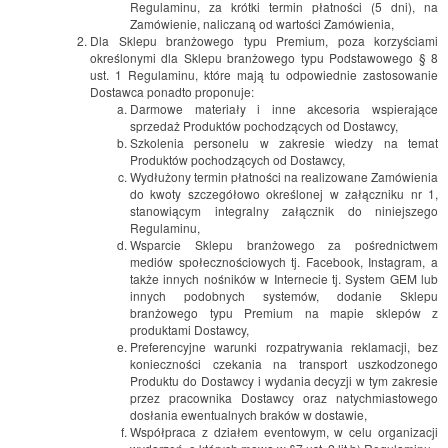
Regulaminu, za krótki termin płatności (5 dni), na
Zamówienie, naliczaną od wartości Zamówienia,
Dla Sklepu branżowego typu Premium, poza korzyściami
określonymi dla Sklepu branżowego typu Podstawowego § 8
ust. 1 Regulaminu, które mają tu odpowiednie zastosowanie
Dostawca ponadto proponuje:
Darmowe materiały i inne akcesoria wspierające
sprzedaż Produktów pochodzących od Dostawcy,
Szkolenia personelu w zakresie wiedzy na temat
Produktów pochodzących od Dostawcy,
Wydłużony termin płatności na realizowane Zamówienia
do kwoty szczegółowo określonej w załączniku nr 1,
stanowiącym integralny załącznik do niniejszego
Regulaminu,
Wsparcie Sklepu branżowego za pośrednictwem
mediów społecznościowych tj. Facebook, Instagram, a
także innych nośników w Internecie tj. System GEM lub
innych podobnych systemów, dodanie Sklepu
branżowego typu Premium na mapie sklepów z
produktami Dostawcy,
Preferencyjne warunki rozpatrywania reklamacji, bez
konieczności czekania na transport uszkodzonego
Produktu do Dostawcy i wydania decyzji w tym zakresie
przez pracownika Dostawcy oraz natychmiastowego
dosłania ewentualnych braków w dostawie,
Współpraca z działem eventowym, w celu organizacji