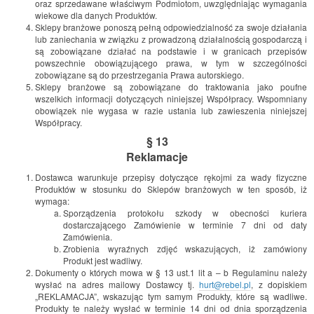
oraz sprzedawane właściwym Podmiotom, uwzględniając wymagania
wiekowe dla danych Produktów.
Sklepy branżowe ponoszą pełną odpowiedzialność za swoje działania
lub zaniechania w związku z prowadzoną działalnością gospodarczą i
są zobowiązane działać na podstawie i w granicach przepisów
powszechnie obowiązującego prawa, w tym w szczególności
zobowiązane są do przestrzegania Prawa autorskiego.
Sklepy branżowe są zobowiązane do traktowania jako poufne
wszelkich informacji dotyczących niniejszej Współpracy. Wspomniany
obowiązek nie wygasa w razie ustania lub zawieszenia niniejszej
Współpracy.
§ 13
Reklamacje
Dostawca warunkuje przepisy dotyczące rękojmi za wady fizyczne
Produktów w stosunku do Sklepów branżowych w ten sposób, iż
wymaga:
Sporządzenia protokołu szkody w obecności kuriera
dostarczającego Zamówienie w terminie 7 dni od daty
Zamówienia.
Zrobienia wyraźnych zdjęć wskazujących, iż zamówiony
Produkt jest wadliwy.
Dokumenty o których mowa w § 13 ust.1 lit a – b Regulaminu należy
wysłać na adres mailowy Dostawcy tj.
hurt@rebel.pl
, z dopiskiem
„REKLAMACJA”, wskazując tym samym Produkty, które są wadliwe.
Produkty te należy wysłać w terminie 14 dni od dnia sporządzenia