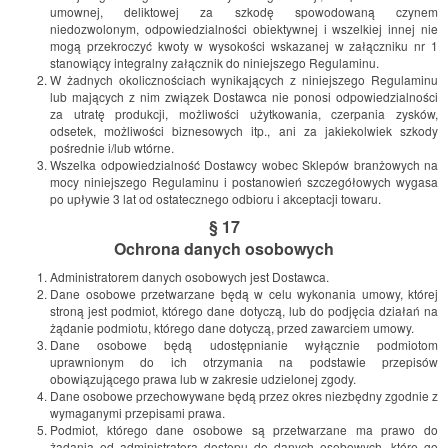
umownej, deliktowej za szkodę spowodowaną czynem
niedozwolonym, odpowiedzialności obiektywnej i wszelkiej innej nie
mogą przekroczyć kwoty w wysokości wskazanej w załączniku nr 1
stanowiący integralny załącznik do niniejszego Regulaminu.
W żadnych okolicznościach wynikających z niniejszego Regulaminu
lub mających z nim związek Dostawca nie ponosi odpowiedzialności
za utratę produkcji, możliwości użytkowania, czerpania zysków,
odsetek, możliwości biznesowych itp., ani za jakiekolwiek szkody
pośrednie i/lub wtórne.
Wszelka odpowiedzialność Dostawcy wobec Sklepów branżowych na
mocy niniejszego Regulaminu i postanowień szczegółowych wygasa
po upływie 3 lat od ostatecznego odbioru i akceptacji towaru.
§ 17
Ochrona danych osobowych
Administratorem danych osobowych jest Dostawca.
Dane osobowe przetwarzane będą w celu wykonania umowy, której
stroną jest podmiot, którego dane dotyczą, lub do podjęcia działań na
żądanie podmiotu, którego dane dotyczą, przed zawarciem umowy.
Dane osobowe będą udostępnianie wyłącznie podmiotom
uprawnionym do ich otrzymania na podstawie przepisów
obowiązującego prawa lub w zakresie udzielonej zgody.
Dane osobowe przechowywane będą przez okres niezbędny zgodnie z
wymaganymi przepisami prawa.
Podmiot, którego dane osobowe są przetwarzane ma prawo do
żądania od administratora dostępu do danych osobowych, które go