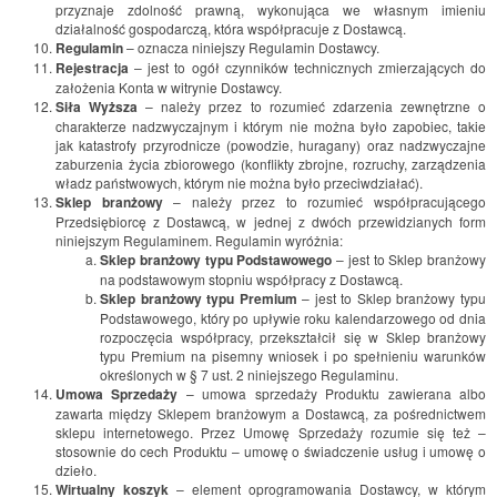
przyznaje zdolność prawną, wykonująca we własnym imieniu
działalność gospodarczą, która współpracuje z Dostawcą.
Regulamin
– oznacza niniejszy Regulamin Dostawcy.
Rejestracja
– jest to ogół czynników technicznych zmierzających do
założenia Konta w witrynie Dostawcy.
Siła Wyższa
– należy przez to rozumieć zdarzenia zewnętrzne o
charakterze nadzwyczajnym i którym nie można było zapobiec, takie
jak katastrofy przyrodnicze (powodzie, huragany) oraz nadzwyczajne
zaburzenia życia zbiorowego (konflikty zbrojne, rozruchy, zarządzenia
władz państwowych, którym nie można było przeciwdziałać).
Sklep branżowy
– należy przez to rozumieć współpracującego
Przedsiębiorcę z Dostawcą, w jednej z dwóch przewidzianych form
niniejszym Regulaminem. Regulamin wyróżnia:
Sklep branżowy typu Podstawowego
– jest to Sklep branżowy
na podstawowym stopniu współpracy z Dostawcą.
Sklep branżowy typu Premium
– jest to Sklep branżowy typu
Podstawowego, który po upływie roku kalendarzowego od dnia
rozpoczęcia współpracy, przekształcił się w Sklep branżowy
typu Premium na pisemny wniosek i po spełnieniu warunków
określonych w § 7 ust. 2 niniejszego Regulaminu.
Umowa Sprzedaży
– umowa sprzedaży Produktu zawierana albo
zawarta między Sklepem branżowym a Dostawcą, za pośrednictwem
sklepu internetowego. Przez Umowę Sprzedaży rozumie się też –
stosownie do cech Produktu – umowę o świadczenie usług i umowę o
dzieło.
Wirtualny koszyk
– element oprogramowania Dostawcy, w którym