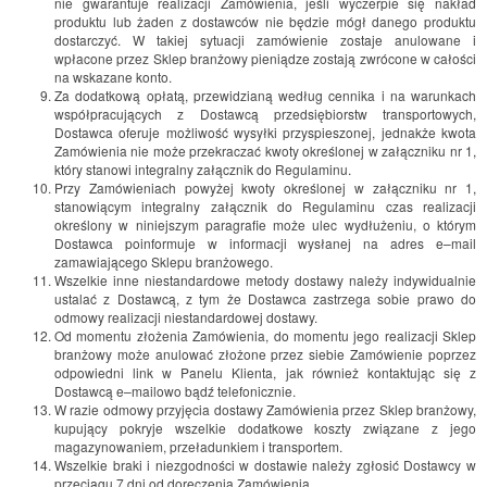
nie gwarantuje realizacji Zamówienia, jeśli wyczerpie się nakład
produktu lub żaden z dostawców nie będzie mógł danego produktu
dostarczyć. W takiej sytuacji zamówienie zostaje anulowane i
wpłacone przez Sklep branżowy pieniądze zostają zwrócone w całości
na wskazane konto.
Za dodatkową opłatą, przewidzianą według cennika i na warunkach
współpracujących z Dostawcą przedsiębiorstw transportowych,
Dostawca oferuje możliwość wysyłki przyspieszonej, jednakże kwota
Zamówienia nie może przekraczać kwoty określonej w załączniku nr 1,
który stanowi integralny załącznik do Regulaminu.
Przy Zamówieniach powyżej kwoty określonej w załączniku nr 1,
stanowiącym integralny załącznik do Regulaminu czas realizacji
określony w niniejszym paragrafie może ulec wydłużeniu, o którym
Dostawca poinformuje w informacji wysłanej na adres e–mail
zamawiającego Sklepu branżowego.
Wszelkie inne niestandardowe metody dostawy należy indywidualnie
ustalać z Dostawcą, z tym że Dostawca zastrzega sobie prawo do
odmowy realizacji niestandardowej dostawy.
Od momentu złożenia Zamówienia, do momentu jego realizacji Sklep
branżowy może anulować złożone przez siebie Zamówienie poprzez
odpowiedni link w Panelu Klienta, jak również kontaktując się z
Dostawcą e–mailowo bądź telefonicznie.
W razie odmowy przyjęcia dostawy Zamówienia przez Sklep branżowy,
kupujący pokryje wszelkie dodatkowe koszty związane z jego
magazynowaniem, przeładunkiem i transportem.
Wszelkie braki i niezgodności w dostawie należy zgłosić Dostawcy w
przeciągu 7 dni od doręczenia Zamówienia.