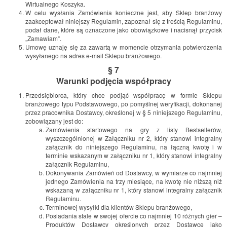
Wirtualnego Koszyka.
W celu wysłania Zamówienia konieczne jest, aby Sklep branżowy
zaakceptował niniejszy Regulamin, zapoznał się z treścią Regulaminu,
podał dane, które są oznaczone jako obowiązkowe i nacisnął przycisk
„Zamawiam”.
Umowę uznaję się za zawartą w momencie otrzymania potwierdzenia
wysyłanego na adres e-mail Sklepu branżowego.
§ 7
Warunki podjęcia współpracy
Przedsiębiorca, który chce podjąć współpracę w formie Sklepu
branżowego typu Podstawowego, po pomyślnej weryfikacji, dokonanej
przez pracownika Dostawcy, określonej w § 5 niniejszego Regulaminu,
zobowiązany jest do:
Zamówienia startowego na gry z listy Bestsellerów,
wyszczególnionej w Załączniku nr 2, który stanowi integralny
załącznik do niniejszego Regulaminu, na łączną kwotę i w
terminie wskazanym w załączniku nr 1, który stanowi integralny
załącznik Regulaminu,
Dokonywania Zamówień od Dostawcy, w wymiarze co najmniej
jednego Zamówienia na trzy miesiące, na kwotę nie niższą niż
wskazaną w załączniku nr 1, który stanowi integralny załącznik
Regulaminu.
Terminowej wysyłki dla klientów Sklepu branżowego,
Posiadania stale w swojej ofercie co najmniej 10 różnych gier –
Produktów Dostawcy określonych przez Dostawcę jako