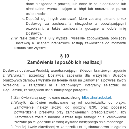
dane niezgodne z prawdą, lub dane te są niedokładne lub
nieaktualne, wprowadzające w błąd lub naruszające prawa
osób trzecich,
Dopuści się innych zachowań, które zostaną uznane przez
Dostawcę za zachowania niezgodne z obowiązującymi
przepisami, a także zachowania godzące w dobre imię
Dostawcy,
W razie zaistnienia Siły wyższej, wszelkie zobowiązania pomiędzy
Dostawcą a Sklepem branżowym zostają zawieszone do momentu
ustania Siły Wyższej.
§ 10
Zamówienia i sposób ich realizacji
Dostawca dostarcza Produkty współpracującym Sklepom branżowym zgodnie
z Warunkami sprzedaży. Dostawca zapewnia dla wszystkich Sklepów
branżowych darmową wysyłkę na terenie Kraju na Zamówienia powyżej kwoty
określonej w załączniku nr 1 stanowiącym integralny załącznik do
Regulaminu, za wyjątkiem ust. 9 niniejszego paragrafu.
Zamówienia są przyjmowane przez stronę:
https://hurt.rebel.pl
.
Wysyłki Zamówień realizowane są od poniedziałku do piątku.
Zamówienie należy złożyć do godziny 8:30, oraz podesłać
potwierdzenie przelewu przy zamówieniach przedpłatowych, aby
Zamówienie zostało nadane jeszcze tego samego dnia. Zamówienia
złożone po tej godzinie zostaną wysłane następnego dnia roboczego.
Poniżej kwoty określonej w załączniku nr 1, stanowiącym integralny