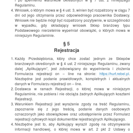
Regulaminu.
Wniosek, o którym mowa w § 4 ust. 3, winien być rozpatrzony w ciągu 7
dni od jego otrzymania przez odpowiedniego pracownika Dostawcy.
Wniosek nie będzie mógł być rozpatrzony pozytywnie, w szczególności
w wypadku, gdy składający wniosek Sklep branżowy typu
Podstawowego nierzetelnie wypełniał obowiązki, o których mowa w
niniejszym Regulaminie.
§ 5
Rejestracja
Każdy Przedsiębiorca, który chce zostać jednym ze Sklepów
branżowych określonych w § 4 ust. 2 niniejszego Regulaminu, zwany
dalej „Aplikującym”, jest zobowiązany do wypełnienia i złożenia
Formularza rejestracji on – line na stronie:
https://hurt.rebel.pl
.
Niezbędne jest podanie prawidłowych, kompletnych i aktualnych
danych w Formularzu rejestracji on – line.
Dostawca w ramach Rejestracji, o której mowa w niniejszym
Regulaminie, nie pobiera i nie obciąża żadnych Aplikujących kosztami
Rejestracji.
Warunkiem Rejestracji jest wyrażenie zgody na treść Regulaminu,
zapoznanie się z jego treścią, podanie danych osobowych
oznaczonych jako obowiązkowe oraz udostępnienie przez Formularz
rejestracji cyfrowych kopii dokumentów rejestracyjnych Aplikującego.
Niezbędne jest to, aby Aplikujący wyraził zgodę na otrzymywanie
informacji handlowej, o której mowa w art. 2 pkt 2 Ustawy o