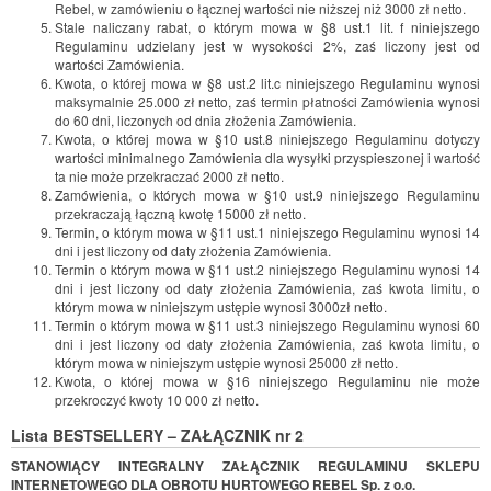
Rebel, w zamówieniu o łącznej wartości nie niższej niż 3000 zł netto.
Stale naliczany rabat, o którym mowa w §8 ust.1 lit. f niniejszego
Regulaminu udzielany jest w wysokości 2%, zaś liczony jest od
wartości Zamówienia.
Kwota, o której mowa w §8 ust.2 lit.c niniejszego Regulaminu wynosi
maksymalnie 25.000 zł netto, zaś termin płatności Zamówienia wynosi
do 60 dni, liczonych od dnia złożenia Zamówienia.
Kwota, o której mowa w §10 ust.8 niniejszego Regulaminu dotyczy
wartości minimalnego Zamówienia dla wysyłki przyspieszonej i wartość
ta nie może przekraczać 2000 zł netto.
Zamówienia, o których mowa w §10 ust.9 niniejszego Regulaminu
przekraczają łączną kwotę 15000 zł netto.
Termin, o którym mowa w §11 ust.1 niniejszego Regulaminu wynosi 14
dni i jest liczony od daty złożenia Zamówienia.
Termin o którym mowa w §11 ust.2 niniejszego Regulaminu wynosi 14
dni i jest liczony od daty złożenia Zamówienia, zaś kwota limitu, o
którym mowa w niniejszym ustępie wynosi 3000zł netto.
Termin o którym mowa w §11 ust.3 niniejszego Regulaminu wynosi 60
dni i jest liczony od daty złożenia Zamówienia, zaś kwota limitu, o
którym mowa w niniejszym ustępie wynosi 25000 zł netto.
Kwota, o której mowa w §16 niniejszego Regulaminu nie może
przekroczyć kwoty 10 000 zł netto.
Lista BESTSELLERY – ZAŁĄCZNIK nr 2
STANOWIĄCY INTEGRALNY ZAŁĄCZNIK REGULAMINU SKLEPU
INTERNETOWEGO DLA OBROTU HURTOWEGO REBEL Sp. z o.o.