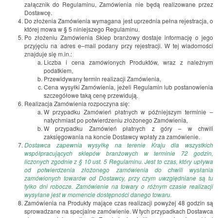
załącznik do Regulaminu, Zamówienia nie będą realizowane przez
Dostawcę.
Do złożenia Zamówienia wymagana jest uprzednia pełna rejestracja, o
której mowa w § 5 niniejszego Regulaminu.
Po złożeniu Zamówienia Sklep branżowy dostaje informację o jego
przyjęciu na adres e–mail podany przy rejestracji. W tej wiadomości
znajduje się m.in.:
Liczba i cena zamówionych Produktów, wraz z należnym
podatkiem,
Przewidywany termin realizacji Zamówienia,
Cena wysyłki Zamówienia, jeżeli Regulamin lub postanowienia
szczegółowe taką cenę przewidują.
Realizacja Zamówienia rozpoczyna się:
W przypadku Zamówień płatnych w późniejszym terminie –
natychmiast po potwierdzeniu złożonego Zamówienia,
W przypadku Zamówień płatnych z góry – w chwili
zaksięgowania na koncie Dostawcy wpłaty za zamówienie.
Dostawca zapewnia wysyłkę na terenie Kraju dla wszystkich
współpracujących sklepów branżowych w terminie 72 godzin,
liczonych zgodnie z § 10 ust. 5 Regulaminu. Jest to czas, który upływa
od potwierdzenia złożonego zamówienia do chwili wysłania
zamówionych towarów od Dostawcy, przy czym uwzględniane są tu
tylko dni robocze. Zamówienie na towary o różnym czasie realizacji
wysyłane jest w momencie dostępności danego towaru.
Zamówienia na Produkty mające czas realizacji powyżej 48 godzin są
sprowadzane na specjalne zamówienie. W tych przypadkach Dostawca