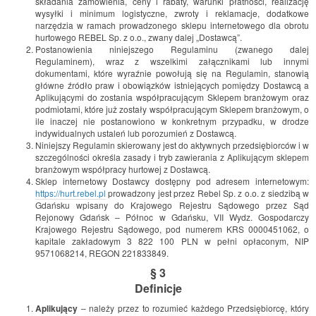
składania zamówienia, ceny i rabaty, warunki płatności, realizację
wysyłki i minimum logistyczne, zwroty i reklamacje, dodatkowe
narzędzia w ramach prowadzonego sklepu internetowego dla obrotu
hurtowego REBEL Sp. z o.o., zwany dalej „Dostawcą”.
Postanowienia niniejszego Regulaminu (zwanego dalej
Regulaminem), wraz z wszelkimi załącznikami lub innymi
dokumentami, które wyraźnie powołują się na Regulamin, stanowią
główne źródło praw i obowiązków istniejących pomiędzy Dostawcą a
Aplikującymi do zostania współpracującym Sklepem branżowym oraz
podmiotami, które już zostały współpracującym Sklepem branżowym, o
ile inaczej nie postanowiono w konkretnym przypadku, w drodze
indywidualnych ustaleń lub porozumień z Dostawcą.
Niniejszy Regulamin skierowany jest do aktywnych przedsiębiorców i w
szczególności określa zasady i tryb zawierania z Aplikującym sklepem
branżowym współpracy hurtowej z Dostawcą.
Sklep internetowy Dostawcy dostępny pod adresem internetowym:
https://hurt.rebel.pl
prowadzony jest przez Rebel Sp. z o.o. z siedzibą w
Gdańsku wpisany do Krajowego Rejestru Sądowego przez Sąd
Rejonowy Gdańsk – Północ w Gdańsku, VII Wydz. Gospodarczy
Krajowego Rejestru Sądowego, pod numerem KRS 0000451062, o
kapitale zakładowym 3 822 100 PLN w pełni opłaconym, NIP
9571068214, REGON 221833849.
§ 3
Definicje
Aplikujący
– należy przez to rozumieć każdego Przedsiębiorcę, który