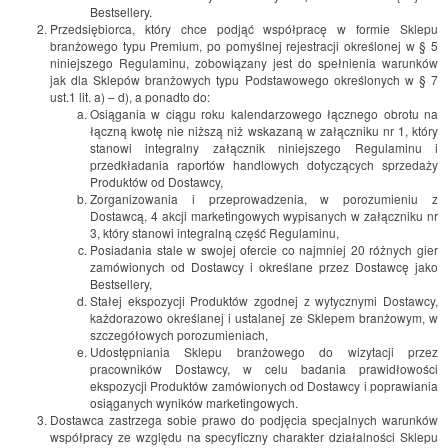
Bestsellery.
Przedsiębiorca, który chce podjąć współpracę w formie Sklepu
branżowego typu Premium, po pomyślnej rejestracji określonej w § 5
niniejszego Regulaminu, zobowiązany jest do spełnienia warunków
jak dla Sklepów branżowych typu Podstawowego określonych w § 7
ust.1 lit. a) – d), a ponadto do:
Osiągania w ciągu roku kalendarzowego łącznego obrotu na
łączną kwotę nie niższą niż wskazaną w załączniku nr 1, który
stanowi integralny załącznik niniejszego Regulaminu i
przedkładania raportów handlowych dotyczących sprzedaży
Produktów od Dostawcy,
Zorganizowania i przeprowadzenia, w porozumieniu z
Dostawcą, 4 akcji marketingowych wypisanych w załączniku nr
3, który stanowi integralną część Regulaminu,
Posiadania stale w swojej ofercie co najmniej 20 różnych gier
zamówionych od Dostawcy i określane przez Dostawcę jako
Bestsellery,
Stałej ekspozycji Produktów zgodnej z wytycznymi Dostawcy,
każdorazowo określanej i ustalanej ze Sklepem branżowym, w
szczegółowych porozumieniach,
Udostępniania Sklepu branżowego do wizytacji przez
pracowników Dostawcy, w celu badania prawidłowości
ekspozycji Produktów zamówionych od Dostawcy i poprawiania
osiąganych wyników marketingowych.
Dostawca zastrzega sobie prawo do podjęcia specjalnych warunków
współpracy ze względu na specyficzny charakter działalności Sklepu