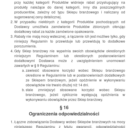
przy każdej kategorii Produktów widnieje rabat przysługujący na
produkty należące do danej kategorii, inny dla poszczególnych
producentów, zależny od typu Sklepu branżowego i naliczany od
sugerowanej ceny detalicznej.
W przypadku niektórych z kategorii Produktów pochodzących od
Dostawcy umożliwia zamówienie Produktów zbiorczych oferując
dodatkowy rabat za każde zamówione opakowanie.
Rabaty nie mają mocy wstecznej, a łączenie ich jest możliwe tylko, gdy
niniejszy Regulamin to przewiduje lub przewidują to dodatkowe
porozumienia.
Gdy Sklep branżowy nie wypełnia swoich obowiązków określonych
niniejszym Regulaminem lub określonych postanowieniami
dodatkowymi Dostawca może z uwzględnieniem unormowań
zawartych w § 9 Regulaminu:
zawiesić stosowane korzyści wobec Sklepu branżowego
określone w Regulaminie lub w postanowieniach dodatkowych
ze Sklepem branżowym, jeżeli opóźnienie w wykonywaniu
obowiązków nie trwało dłużej niż 14 dni.
stale zmniejszyć stosowane korzyści wobec Sklepu
branżowego, jeżeli cyklicznie występują opóźnienia w
wykonywaniu obowiązków przez Sklep branżowy.
§ 16
Ograniczenia odpowiedzialności
Łączne zobowiązania Dostawcy wobec Sklepów branżowych na mocy
niniejszego Regulaminu z tytułu gwarancji, odpowiedzialności