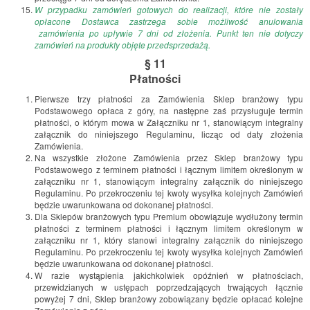
W przypadku zamówień gotowych do realizacji, które nie zostały
opłacone Dostawca zastrzega sobie możliwość anulowania
zamówienia po upływie 7 dni od złożenia. Punkt ten nie dotyczy
zamówień na produkty objęte przedsprzedażą.
§ 11
Płatności
Pierwsze trzy płatności za Zamówienia Sklep branżowy typu
Podstawowego opłaca z góry, na następne zaś przysługuje termin
płatności, o którym mowa w Załączniku nr 1, stanowiącym integralny
załącznik do niniejszego Regulaminu, licząc od daty złożenia
Zamówienia.
Na wszystkie złożone Zamówienia przez Sklep branżowy typu
Podstawowego z terminem płatności i łącznym limitem określonym w
załączniku nr 1, stanowiącym integralny załącznik do niniejszego
Regulaminu. Po przekroczeniu tej kwoty wysyłka kolejnych Zamówień
będzie uwarunkowana od dokonanej płatności.
Dla Sklepów branżowych typu Premium obowiązuje wydłużony termin
płatności z terminem płatności i łącznym limitem określonym w
załączniku nr 1, który stanowi integralny załącznik do niniejszego
Regulaminu. Po przekroczeniu tej kwoty wysyłka kolejnych Zamówień
będzie uwarunkowana od dokonanej płatności.
W razie wystąpienia jakichkolwiek opóźnień w płatnościach,
przewidzianych w ustępach poprzedzających trwających łącznie
powyżej 7 dni, Sklep branżowy zobowiązany będzie opłacać kolejne