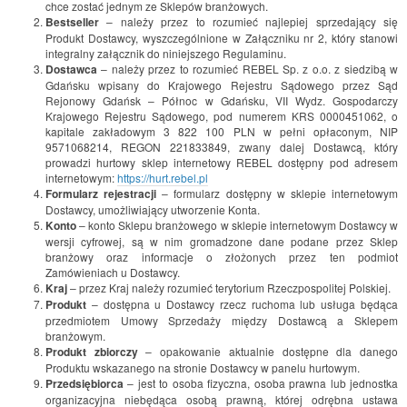
chce zostać jednym ze Sklepów branżowych.
Bestseller
– należy przez to rozumieć najlepiej sprzedający się
Produkt Dostawcy, wyszczególnione w Załączniku nr 2, który stanowi
integralny załącznik do niniejszego Regulaminu.
Dostawca
– należy przez to rozumieć REBEL Sp. z o.o. z siedzibą w
Gdańsku wpisany do Krajowego Rejestru Sądowego przez Sąd
Rejonowy Gdańsk – Północ w Gdańsku, VII Wydz. Gospodarczy
Krajowego Rejestru Sądowego, pod numerem KRS 0000451062, o
kapitale zakładowym 3 822 100 PLN w pełni opłaconym, NIP
9571068214, REGON 221833849, zwany dalej Dostawcą, który
prowadzi hurtowy sklep internetowy REBEL dostępny pod adresem
internetowym:
https://hurt.rebel.pl
Formularz rejestracji
– formularz dostępny w sklepie internetowym
Dostawcy, umożliwiający utworzenie Konta.
Konto
– konto Sklepu branżowego w sklepie internetowym Dostawcy w
wersji cyfrowej, są w nim gromadzone dane podane przez Sklep
branżowy oraz informacje o złożonych przez ten podmiot
Zamówieniach u Dostawcy.
Kraj
– przez Kraj należy rozumieć terytorium Rzeczpospolitej Polskiej.
Produkt
– dostępna u Dostawcy rzecz ruchoma lub usługa będąca
przedmiotem Umowy Sprzedaży między Dostawcą a Sklepem
branżowym.
Produkt zbiorczy
– opakowanie aktualnie dostępne dla danego
Produktu wskazanego na stronie Dostawcy w panelu hurtowym.
Przedsiębiorca
– jest to osoba fizyczna, osoba prawna lub jednostka
organizacyjna niebędąca osobą prawną, której odrębna ustawa