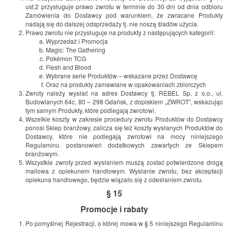
ust.2 przysługuje prawo zwrotu w terminie do 30 dni od dnia odbioru
Zamówienia do Dostawcy pod warunkiem, że zwracane Produkty
nadają się do dalszej odsprzedaży tj. nie noszą śladów użycia.
Prawo zwrotu nie przysługuje na produkty z następujących kategorii:
Wyprzedaż i Promocja
Magic: The Gathering
Pokémon TCG
Flesh and Blood
Wybrane serie Produktów – wskazane przez Dostawcę
Oraz na produkty zamawiane w opakowaniach zbiorczych
Zwroty należy wysłać na adres Dostawcy tj. REBEL Sp. z o.o., ul.
Budowlanych 64c, 80 – 298 Gdańsk, z dopiskiem „ZWROT”, wskazując
tym samym Produkty, które podlegają zwrotowi.
Wszelkie koszty w zakresie procedury zwrotu Produktów do Dostawcy
ponosi Sklep branżowy, zalicza się też koszty wysłanych Produktów do
Dostawcy, które nie podlegają zwrotowi na mocy niniejszego
Regulaminu postanowień dodatkowych zawartych ze Sklepem
branżowym.
Wszystkie zwroty przed wysłaniem muszą zostać potwierdzone drogą
mailowa z opiekunem handlowym. Wysłanie zwrotu, bez akceptacji
opiekuna handlowego, będzie wiązało się z odesłaniem zwrotu.
§ 15
Promocje i rabaty
Po pomyślnej Rejestracji, o której mowa w § 5 niniejszego Regulaminu