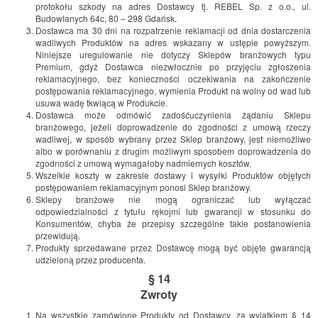
protokołu szkody na adres Dostawcy tj. REBEL Sp. z o.o., ul.
Budowlanych 64c, 80 – 298 Gdańsk.
Dostawca ma 30 dni na rozpatrzenie reklamacji od dnia dostarczenia
wadliwych Produktów na adres wskazany w ustępie powyższym.
Niniejsze uregulowanie nie dotyczy Sklepów branżowych typu
Premium, gdyż Dostawca niezwłocznie po przyjęciu zgłoszenia
reklamacyjnego, bez konieczności oczekiwania na zakończenie
postępowania reklamacyjnego, wymienia Produkt na wolny od wad lub
usuwa wadę tkwiącą w Produkcie.
Dostawca może odmówić zadośćuczynienia żądaniu Sklepu
branżowego, jeżeli doprowadzenie do zgodności z umową rzeczy
wadliwej, w sposób wybrany przez Sklep branżowy, jest niemożliwe
albo w porównaniu z drugim możliwym sposobem doprowadzenia do
zgodności z umową wymagałoby nadmiernych kosztów.
Wszelkie koszty w zakresie dostawy i wysyłki Produktów objętych
postępowaniem reklamacyjnym ponosi Sklep branżowy.
Sklepy branżowe nie mogą ograniczać lub wyłączać
odpowiedzialności z tytułu rękojmi lub gwarancji w stosunku do
Konsumentów, chyba że przepisy szczególne takie postanowienia
przewidują.
Produkty sprzedawane przez Dostawcę mogą być objęte gwarancją
udzieloną przez producenta.
§ 14
Zwroty
Na wszystkie zamówione Produkty od Dostawcy, za wyjątkiem § 14