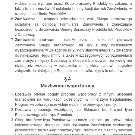
widoczne są wybrane przez Sklep branżowy Produkty do zakupu, a
także istnieje możliwość ustalenia i modyfikacji danych Zamówienia, w
szczególności ilości Produktów.
Zamówienie
– oznacza oświadczenie woli Sklepu branżowego
składane za pomocą Formularza Zamówienia i zmierzające
bezpośrednio do zawarcia Umowy Sprzedaży Produktu lub Produktów
z Dostawcą.
Zamówienie startowe
– należy przez to rozumieć pierwsze
Zamówienie Sklepu branżowego, na gry z listy bestsellerów
wyszczególnionej w Załączniku nr 2, który stanowi integralny załącznik
do niniejszego Regulaminu, a także w szczegółowych porozumieniach
zawieranych między Dostawcą a Sklepem branżowym, na kwotę nie
niższą niż wskazaną w załączniku nr 1, który stanowi integralny
załącznik do niniejszego Regulaminu , nie wliczając w to rabatów.
§ 4
Możliwości współpracy
Dostawca oferuje bogaty program współpracy z innymi Sklepami
branżowymi na warunkach określonych w niniejszym Regulaminie.
Program współpracy przewiduje wzajemne obowiązki i profity.
Dostawca proponuje współpracę ze Sklepami branżowymi typu
Podstawowego albo typu Premium.
Sklep branżowy typu Podstawowego może najkrócej po upływie roku
kalendarzowego, licząc od dnia dokonania Zamówienia startowego,
przekształcić się w Sklep branżowy typu Premium na pisemny wniosek
i po spełnieniu warunków określonych w § 7 ust. 2 niniejszego