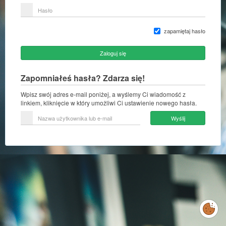
lub
Hasło
adres
e-
mail
zapamiętaj hasło
Zaloguj się
Zapomniałeś hasła? Zdarza się!
Wpisz swój adres e-mail poniżej, a wyślemy Ci wiadomość z
linkiem, kliknięcie w który umożliwi Ci ustawienie nowego hasła.
Nazwa
Wyślij
użytkownika
lub
e-
mail
Zarządzaj
preferencjami
cookies