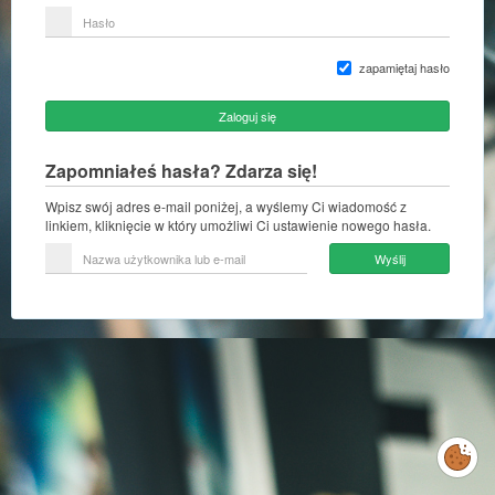
lub
Hasło
adres
e-
mail
zapamiętaj hasło
Zaloguj się
Zapomniałeś hasła? Zdarza się!
Wpisz swój adres e-mail poniżej, a wyślemy Ci wiadomość z
linkiem, kliknięcie w który umożliwi Ci ustawienie nowego hasła.
Nazwa
Wyślij
użytkownika
lub
e-
mail
Zarządzaj
preferencjami
cookies