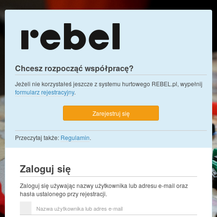
Chcesz rozpocząć współpracę?
Jeżeli nie korzystałeś jeszcze z systemu hurtowego REBEL.pl, wypełnij
formularz rejestracyjny
.
Zarejestruj się
Przeczytaj także:
Regulamin
.
Zaloguj się
Zaloguj się używając nazwy użytkownika lub adresu e-mail oraz
hasła ustalonego przy rejestracji.
Nazwa
użytkownika