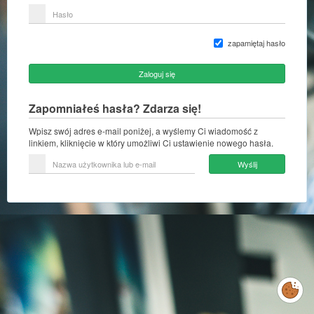
lub
Hasło
adres
e-
mail
zapamiętaj hasło
Zaloguj się
Zapomniałeś hasła? Zdarza się!
Wpisz swój adres e-mail poniżej, a wyślemy Ci wiadomość z
linkiem, kliknięcie w który umożliwi Ci ustawienie nowego hasła.
Nazwa
Wyślij
użytkownika
lub
e-
mail
Zarządzaj
preferencjami
cookies