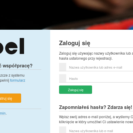
Zaloguj się
Zaloguj się używając nazwy użytkownika lub 
hasła ustalonego przy rejestracji.
ć współpracę?
Nazwa
użytkownika
lub
eszcze z systemu
Hasło
adres
pełnij
formularz
e-
mail
Zaloguj się
truj się
Zapomniałeś hasła? Zdarza się!
min
.
Wpisz swój adres e-mail poniżej, a wyślemy C
kliknięcie w który umożliwi Ci ustawienie now
Nazwa
użytkownika