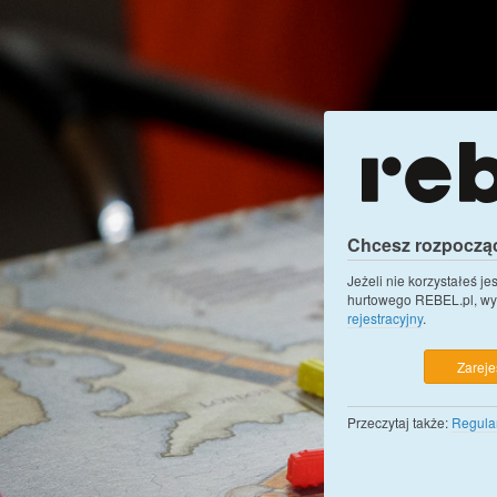
Chcesz rozpoczą
Jeżeli nie korzystałeś j
hurtowego REBEL.pl, wy
rejestracyjny
.
Zarejes
Przeczytaj także:
Regula