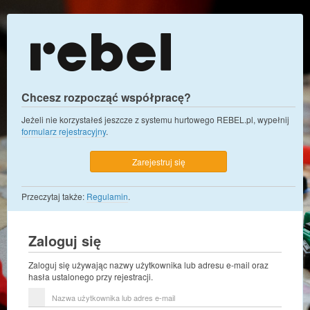
Chcesz rozpocząć współpracę?
Jeżeli nie korzystałeś jeszcze z systemu hurtowego REBEL.pl, wypełnij
formularz rejestracyjny
.
Zarejestruj się
Przeczytaj także:
Regulamin
.
Zaloguj się
Zaloguj się używając nazwy użytkownika lub adresu e-mail oraz
hasła ustalonego przy rejestracji.
Nazwa
użytkownika