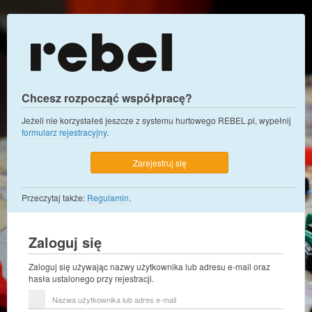
Chcesz rozpocząć współpracę?
Jeżeli nie korzystałeś jeszcze z systemu hurtowego REBEL.pl, wypełnij
formularz rejestracyjny
.
Zarejestruj się
Przeczytaj także:
Regulamin
.
Zaloguj się
Zaloguj się używając nazwy użytkownika lub adresu e-mail oraz
hasła ustalonego przy rejestracji.
Nazwa
użytkownika