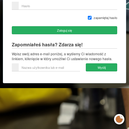
lub
Hasło
adres
e-
mail
zapamiętaj hasło
Zaloguj się
Zapomniałeś hasła? Zdarza się!
Wpisz swój adres e-mail poniżej, a wyślemy Ci wiadomość z
linkiem, kliknięcie w który umożliwi Ci ustawienie nowego hasła.
Nazwa
Wyślij
użytkownika
lub
e-
mail
Zarządzaj
preferencjami
cookies