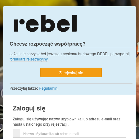
Chcesz rozpocząć współpracę?
Jeżeli nie korzystałeś jeszcze z systemu hurtowego REBEL.pl, wypełnij
formularz rejestracyjny
.
Zarejestruj się
Przeczytaj także:
Regulamin
.
Zaloguj się
Zaloguj się używając nazwy użytkownika lub adresu e-mail oraz
hasła ustalonego przy rejestracji.
Nazwa
użytkownika