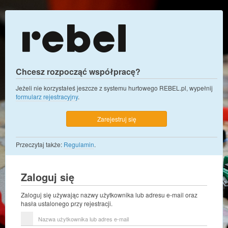
Chcesz rozpocząć współpracę?
Jeżeli nie korzystałeś jeszcze z systemu hurtowego REBEL.pl, wypełnij
formularz rejestracyjny
.
Zarejestruj się
Przeczytaj także:
Regulamin
.
Zaloguj się
Zaloguj się używając nazwy użytkownika lub adresu e-mail oraz
hasła ustalonego przy rejestracji.
Nazwa
użytkownika