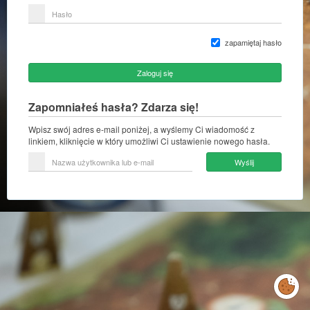
lub
Hasło
adres
e-
mail
zapamiętaj hasło
Zaloguj się
Zapomniałeś hasła? Zdarza się!
Wpisz swój adres e-mail poniżej, a wyślemy Ci wiadomość z
linkiem, kliknięcie w który umożliwi Ci ustawienie nowego hasła.
Nazwa
Wyślij
użytkownika
lub
e-
mail
Zarządzaj
preferencjami
cookies