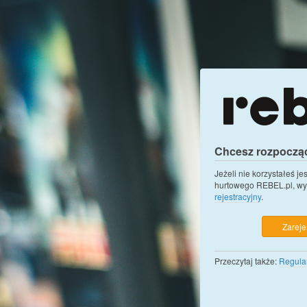
Chcesz rozpoczą
Jeżeli nie korzystałeś j
hurtowego REBEL.pl, wy
rejestracyjny
.
Zarejes
Przeczytaj także:
Regula