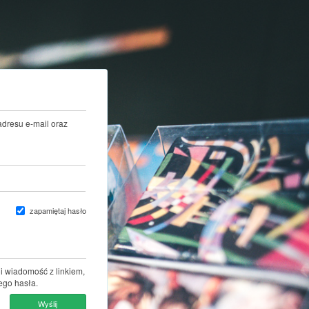
adresu e-mail oraz
zapamiętaj hasło
i wiadomość z linkiem,
ego hasła.
Wyślij