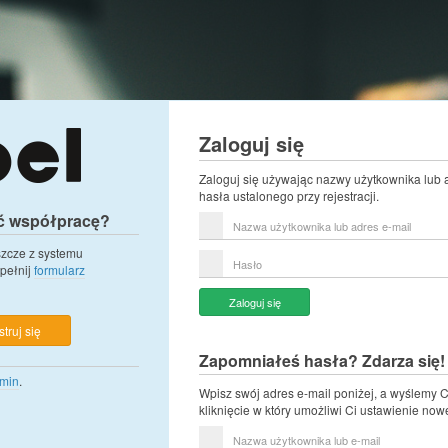
Zaloguj się
Zaloguj się używając nazwy użytkownika lub 
hasła ustalonego przy rejestracji.
ć współpracę?
Nazwa
użytkownika
lub
eszcze z systemu
Hasło
adres
pełnij
formularz
e-
mail
Zaloguj się
truj się
Zapomniałeś hasła? Zdarza się!
min
.
Wpisz swój adres e-mail poniżej, a wyślemy C
kliknięcie w który umożliwi Ci ustawienie now
Nazwa
użytkownika