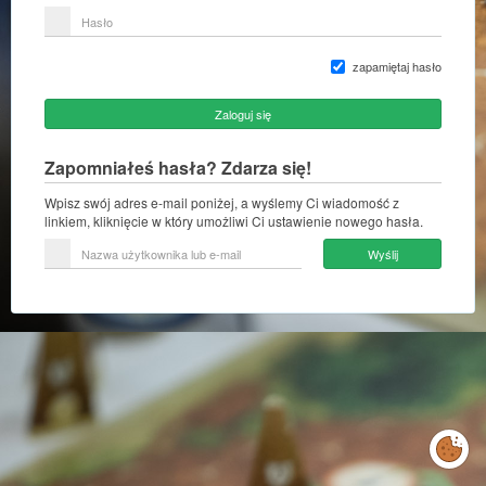
lub
Hasło
adres
e-
mail
zapamiętaj hasło
Zaloguj się
Zapomniałeś hasła? Zdarza się!
Wpisz swój adres e-mail poniżej, a wyślemy Ci wiadomość z
linkiem, kliknięcie w który umożliwi Ci ustawienie nowego hasła.
Nazwa
Wyślij
użytkownika
lub
e-
mail
Zarządzaj
preferencjami
cookies