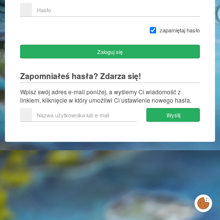
lub
Hasło
adres
e-
mail
zapamiętaj hasło
Zaloguj się
Zapomniałeś hasła? Zdarza się!
Wpisz swój adres e-mail poniżej, a wyślemy Ci wiadomość z
linkiem, kliknięcie w który umożliwi Ci ustawienie nowego hasła.
Nazwa
Wyślij
użytkownika
lub
e-
mail
Zarządzaj
preferencjami
cookies