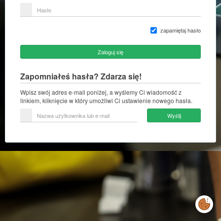
lub
Hasło
adres
e-
mail
zapamiętaj hasło
Zaloguj się
Zapomniałeś hasła? Zdarza się!
Wpisz swój adres e-mail poniżej, a wyślemy Ci wiadomość z
linkiem, kliknięcie w który umożliwi Ci ustawienie nowego hasła.
Nazwa
Wyślij
użytkownika
lub
e-
mail
Zarządzaj
preferencjami
cookies