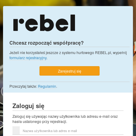
Chcesz rozpocząć współpracę?
Jeżeli nie korzystałeś jeszcze z systemu hurtowego REBEL.pl, wypełnij
formularz rejestracyjny
.
Zarejestruj się
Przeczytaj także:
Regulamin
.
Zaloguj się
Zaloguj się używając nazwy użytkownika lub adresu e-mail oraz
hasła ustalonego przy rejestracji.
Nazwa
użytkownika