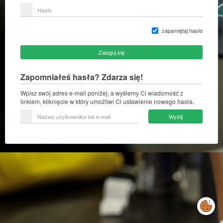
lub
Hasło
adres
e-
mail
zapamiętaj hasło
Zaloguj się
Zapomniałeś hasła? Zdarza się!
Wpisz swój adres e-mail poniżej, a wyślemy Ci wiadomość z
linkiem, kliknięcie w który umożliwi Ci ustawienie nowego hasła.
Nazwa
Wyślij
użytkownika
lub
e-
mail
Zarządzaj
preferencjami
cookies