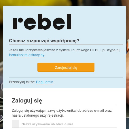
Chcesz rozpocząć współpracę?
Jeżeli nie korzystałeś jeszcze z systemu hurtowego REBEL.pl, wypełnij
formularz rejestracyjny
.
Zarejestruj się
Przeczytaj także:
Regulamin
.
Zaloguj się
Zaloguj się używając nazwy użytkownika lub adresu e-mail oraz
hasła ustalonego przy rejestracji.
Nazwa
użytkownika