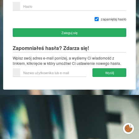
lub
Hasło
adres
e-
mail
zapamiętaj hasło
Zaloguj się
Zapomniałeś hasła? Zdarza się!
Wpisz swój adres e-mail poniżej, a wyślemy Ci wiadomość z
linkiem, kliknięcie w który umożliwi Ci ustawienie nowego hasła.
Nazwa
Wyślij
użytkownika
lub
e-
mail
Zarządzaj
preferencjami
cookies