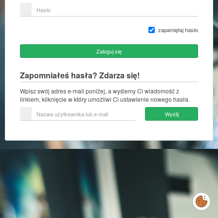
lub
Hasło
adres
e-
mail
zapamiętaj hasło
Zaloguj się
Zapomniałeś hasła? Zdarza się!
Wpisz swój adres e-mail poniżej, a wyślemy Ci wiadomość z
linkiem, kliknięcie w który umożliwi Ci ustawienie nowego hasła.
Nazwa
Wyślij
użytkownika
lub
e-
mail
Zarządzaj
preferencjami
cookies