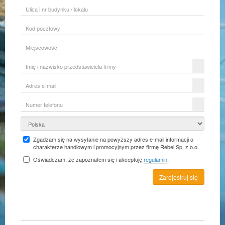
Ulica
i
nr
Kod
budynku
pocztowy
/
lokalu
Miejscowość
Imię
i
nazwisko
Adres
przedstawiciela
e-
firmy
mail
Numer
telefonu
Kraj
Zgadzam się na wysyłanie na powyższy adres e-mail informacji o
charakterze handlowym i promocyjnym przez firmę Rebel Sp. z o.o.
Oświadczam, że zapoznałem się i akceptuję
regulamin
.
Zarejestruj się