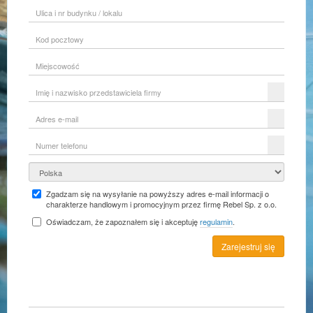
Ulica
i
nr
Kod
budynku
pocztowy
/
lokalu
Miejscowość
Imię
i
nazwisko
Adres
przedstawiciela
e-
firmy
mail
Numer
telefonu
Kraj
Zgadzam się na wysyłanie na powyższy adres e-mail informacji o
charakterze handlowym i promocyjnym przez firmę Rebel Sp. z o.o.
Oświadczam, że zapoznałem się i akceptuję
regulamin
.
Zarejestruj się