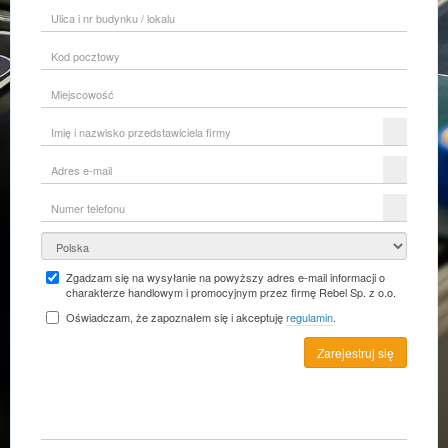
Ulica
i
nr
Kod
budynku
pocztowy
/
lokalu
Miejscowość
Imię
i
nazwisko
Adres
przedstawiciela
e-
firmy
mail
Numer
telefonu
Kraj
Zgadzam się na wysyłanie na powyższy adres e-mail informacji o
charakterze handlowym i promocyjnym przez firmę Rebel Sp. z o.o.
Oświadczam, że zapoznałem się i akceptuję
regulamin
.
Zarejestruj się