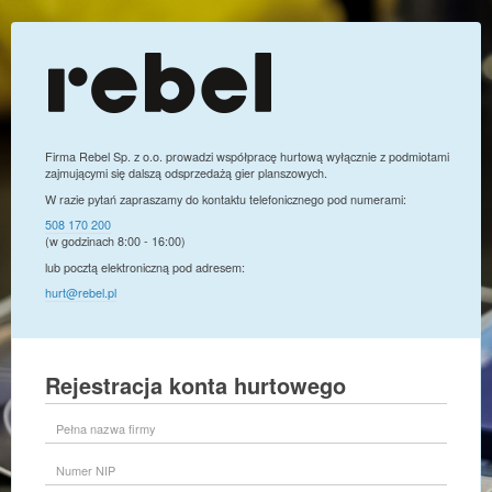
Firma Rebel Sp. z o.o. prowadzi współpracę hurtową wyłącznie z podmiotami
zajmującymi się dalszą odsprzedażą gier planszowych.
W razie pytań zapraszamy do kontaktu telefonicznego pod numerami:
508 170 200
(w godzinach 8:00 - 16:00)
lub pocztą elektroniczną pod adresem:
hurt@rebel.pl
Rejestracja konta hurtowego
Pełna
nazwa
firmy
Numer
NIP