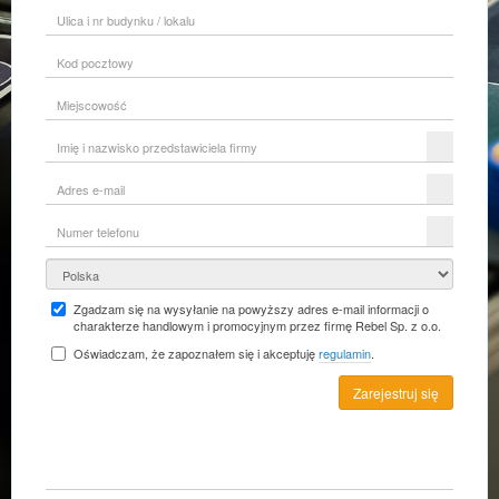
Ulica
i
nr
Kod
budynku
pocztowy
/
lokalu
Miejscowość
Imię
i
nazwisko
Adres
przedstawiciela
e-
firmy
mail
Numer
telefonu
Kraj
Zgadzam się na wysyłanie na powyższy adres e-mail informacji o
charakterze handlowym i promocyjnym przez firmę Rebel Sp. z o.o.
Oświadczam, że zapoznałem się i akceptuję
regulamin
.
Zarejestruj się