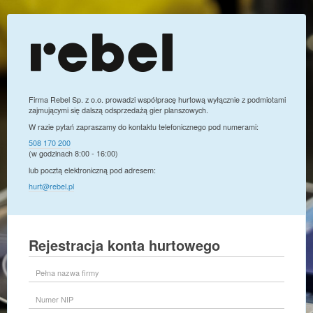
Firma Rebel Sp. z o.o. prowadzi współpracę hurtową wyłącznie z podmiotami
zajmującymi się dalszą odsprzedażą gier planszowych.
W razie pytań zapraszamy do kontaktu telefonicznego pod numerami:
508 170 200
(w godzinach 8:00 - 16:00)
lub pocztą elektroniczną pod adresem:
hurt@rebel.pl
Rejestracja konta hurtowego
Pełna
nazwa
firmy
Numer
NIP