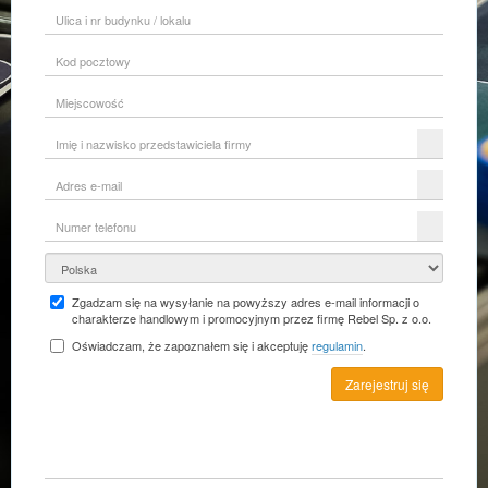
Ulica
i
nr
Kod
budynku
pocztowy
/
lokalu
Miejscowość
Imię
i
nazwisko
Adres
przedstawiciela
e-
firmy
mail
Numer
telefonu
Kraj
Zgadzam się na wysyłanie na powyższy adres e-mail informacji o
charakterze handlowym i promocyjnym przez firmę Rebel Sp. z o.o.
Oświadczam, że zapoznałem się i akceptuję
regulamin
.
Zarejestruj się