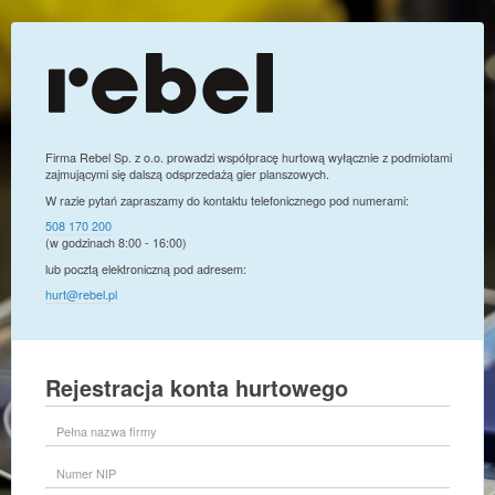
Firma Rebel Sp. z o.o. prowadzi współpracę hurtową wyłącznie z podmiotami
zajmującymi się dalszą odsprzedażą gier planszowych.
W razie pytań zapraszamy do kontaktu telefonicznego pod numerami:
508 170 200
(w godzinach 8:00 - 16:00)
lub pocztą elektroniczną pod adresem:
hurt@rebel.pl
Rejestracja konta hurtowego
Pełna
nazwa
firmy
Numer
NIP