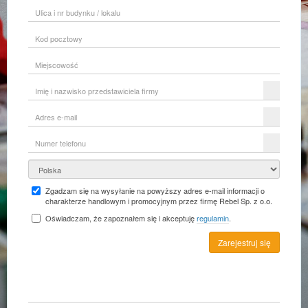
Ulica
i
nr
Kod
budynku
pocztowy
/
lokalu
Miejscowość
Imię
i
nazwisko
Adres
przedstawiciela
e-
firmy
mail
Numer
telefonu
Kraj
Zgadzam się na wysyłanie na powyższy adres e-mail informacji o
charakterze handlowym i promocyjnym przez firmę Rebel Sp. z o.o.
Oświadczam, że zapoznałem się i akceptuję
regulamin
.
Zarejestruj się