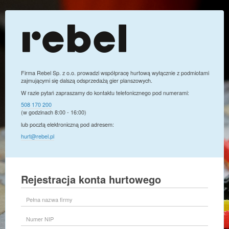
Firma Rebel Sp. z o.o. prowadzi współpracę hurtową wyłącznie z podmiotami
zajmującymi się dalszą odsprzedażą gier planszowych.
W razie pytań zapraszamy do kontaktu telefonicznego pod numerami:
508 170 200
(w godzinach 8:00 - 16:00)
lub pocztą elektroniczną pod adresem:
hurt@rebel.pl
Rejestracja konta hurtowego
Pełna
nazwa
firmy
Numer
NIP