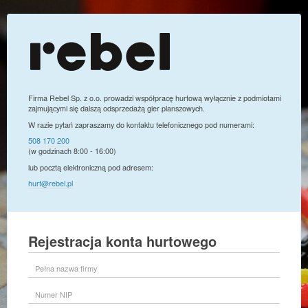
Firma Rebel Sp. z o.o. prowadzi współpracę hurtową wyłącznie z podmiotami
zajmującymi się dalszą odsprzedażą gier planszowych.
W razie pytań zapraszamy do kontaktu telefonicznego pod numerami:
508 170 200
(w godzinach 8:00 - 16:00)
lub pocztą elektroniczną pod adresem:
hurt@rebel.pl
Rejestracja konta hurtowego
Pełna
nazwa
firmy
Numer
NIP