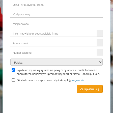
Ulica
i
nr
Kod
budynku
pocztowy
/
lokalu
Miejscowość
Imię
i
nazwisko
Adres
przedstawiciela
e-
firmy
mail
Numer
telefonu
Kraj
Zgadzam się na wysyłanie na powyższy adres e-mail informacji o
charakterze handlowym i promocyjnym przez firmę Rebel Sp. z o.o.
Oświadczam, że zapoznałem się i akceptuję
regulamin
.
Zarejestruj się