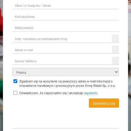
Ulica
i
nr
Kod
budynku
pocztowy
/
lokalu
Miejscowość
Imię
i
nazwisko
Adres
przedstawiciela
e-
firmy
mail
Numer
telefonu
Kraj
Zgadzam się na wysyłanie na powyższy adres e-mail informacji o
charakterze handlowym i promocyjnym przez firmę Rebel Sp. z o.o.
Oświadczam, że zapoznałem się i akceptuję
regulamin
.
Zarejestruj się