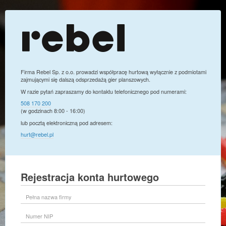
Firma Rebel Sp. z o.o. prowadzi współpracę hurtową wyłącznie z podmiotami
zajmującymi się dalszą odsprzedażą gier planszowych.
W razie pytań zapraszamy do kontaktu telefonicznego pod numerami:
508 170 200
(w godzinach 8:00 - 16:00)
lub pocztą elektroniczną pod adresem:
hurt@rebel.pl
Rejestracja konta hurtowego
Pełna
nazwa
firmy
Numer
NIP