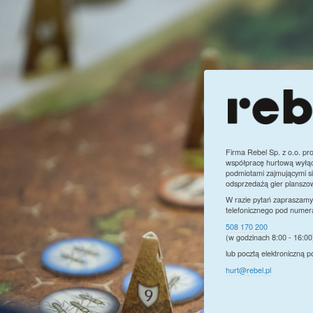
Firma Rebel Sp. z o.o. pr
współpracę hurtową wyłąc
podmiotami zajmującymi si
odsprzedażą gier planszo
W razie pytań zapraszamy
telefonicznego pod numer
508 170 200
(w godzinach 8:00 - 16:00
lub pocztą elektroniczną 
hurt@rebel.pl