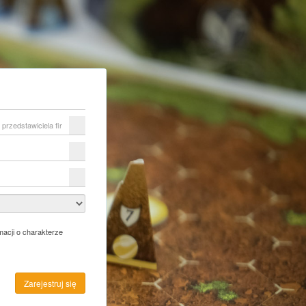
acji o charakterze
Zarejestruj się