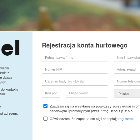
Rejestracja konta hurtowego
Pełna
Imię
nazwa
i
firmy
nazwisko
Numer
Adres
owadzi
przedstawiciela
NIP
e-
znie z
firmy
mail
ę dalszą
Ulica
Numer
wych.
i
telefonu
nr
 do kontaktu
Kod
Miejscowość
Kraj
budynku
ami:
pocztowy
/
lokalu
Zgadzam się na wysyłanie na powyższy adres e-mail inform
)
handlowym i promocyjnym przez firmę Rebel Sp. z o.o.
pod adresem:
Oświadczam, że zapoznałem się i akceptuję
regulamin
.