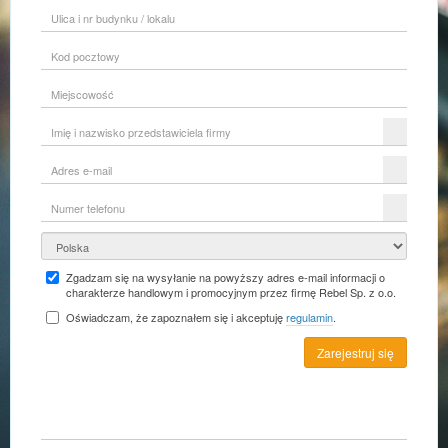
Ulica
i
nr
Kod
budynku
pocztowy
/
lokalu
Miejscowość
Imię
i
nazwisko
Adres
przedstawiciela
e-
firmy
mail
Numer
telefonu
Kraj
Zgadzam się na wysyłanie na powyższy adres e-mail informacji o
charakterze handlowym i promocyjnym przez firmę Rebel Sp. z o.o.
Oświadczam, że zapoznałem się i akceptuję
regulamin
.
Zarejestruj się