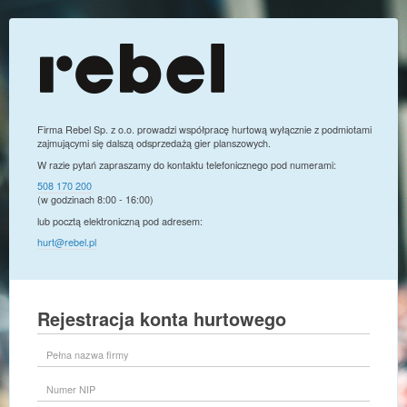
Firma Rebel Sp. z o.o. prowadzi współpracę hurtową wyłącznie z podmiotami
zajmującymi się dalszą odsprzedażą gier planszowych.
W razie pytań zapraszamy do kontaktu telefonicznego pod numerami:
508 170 200
(w godzinach 8:00 - 16:00)
lub pocztą elektroniczną pod adresem:
hurt@rebel.pl
Rejestracja konta hurtowego
Pełna
nazwa
firmy
Numer
NIP