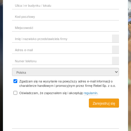
Ulica
i
nr
Kod
budynku
pocztowy
/
lokalu
Miejscowość
Imię
i
nazwisko
Adres
przedstawiciela
e-
firmy
mail
Numer
telefonu
Kraj
Zgadzam się na wysyłanie na powyższy adres e-mail informacji o
charakterze handlowym i promocyjnym przez firmę Rebel Sp. z o.o.
Oświadczam, że zapoznałem się i akceptuję
regulamin
.
Zarejestruj się