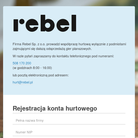
Firma Rebel Sp. z o.o. prowadzi współpracę hurtową wyłącznie z podmiotami
zajmującymi się dalszą odsprzedażą gier planszowych.
W razie pytań zapraszamy do kontaktu telefonicznego pod numerami:
508 170 200
(w godzinach 8:00 - 16:00)
lub pocztą elektroniczną pod adresem:
hurt@rebel.pl
Rejestracja konta hurtowego
Pełna
nazwa
firmy
Numer
NIP