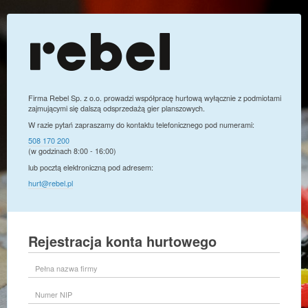
Firma Rebel Sp. z o.o. prowadzi współpracę hurtową wyłącznie z podmiotami
zajmującymi się dalszą odsprzedażą gier planszowych.
W razie pytań zapraszamy do kontaktu telefonicznego pod numerami:
508 170 200
(w godzinach 8:00 - 16:00)
lub pocztą elektroniczną pod adresem:
hurt@rebel.pl
Rejestracja konta hurtowego
Pełna
nazwa
firmy
Numer
NIP