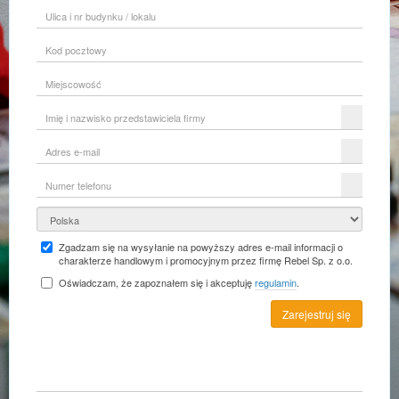
Ulica
i
nr
Kod
budynku
pocztowy
/
lokalu
Miejscowość
Imię
i
nazwisko
Adres
przedstawiciela
e-
firmy
mail
Numer
telefonu
Kraj
Zgadzam się na wysyłanie na powyższy adres e-mail informacji o
charakterze handlowym i promocyjnym przez firmę Rebel Sp. z o.o.
Oświadczam, że zapoznałem się i akceptuję
regulamin
.
Zarejestruj się