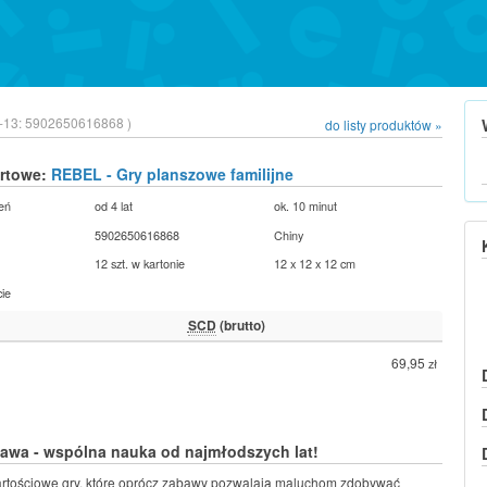
-13:
5902650616868 )
do listy produktów »
urtowe:
REBEL - Gry planszowe familijne
eń
od 4 lat
ok. 10 minut
5902650616868
Chiny
12 szt. w kartonie
12 x 12 x 12 cm
cie
SCD
(brutto)
69,95
zł
awa - wspólna nauka od najmłodszych lat!
artościowe gry, które oprócz zabawy pozwalają maluchom zdobywać