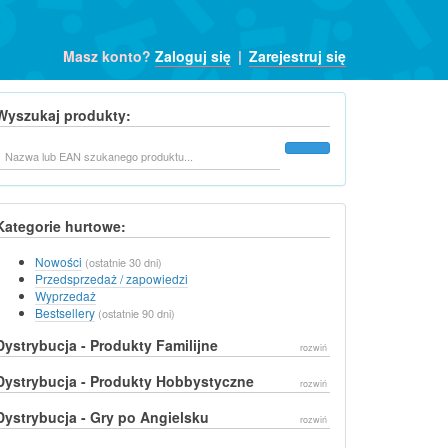
Masz konto?
Zaloguj się
|
Zarejestruj się
Wyszukaj produkty:
Szukaj
Kategorie hurtowe:
Nowości
(ostatnie 30 dni)
Przedsprzedaż / zapowiedzi
Wyprzedaż
Bestsellery
(ostatnie 90 dni)
Dystrybucja - Produkty Familijne
rozwiń
Dystrybucja - Produkty Hobbystyczne
rozwiń
Dystrybucja - Gry po Angielsku
rozwiń