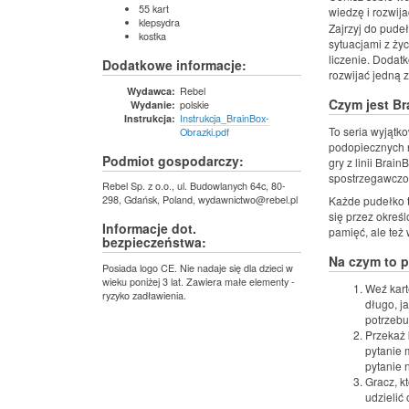
55 kart
wiedzę i rozwij
klepsydra
Zajrzyj do pude
kostka
sytuacjami z ży
liczenie. Dodat
Dodatkowe informacje:
rozwijać jedną 
Rebel
Wydawca:
Czym jest B
polskie
Wydanie:
Instrukcja_BrainBox-
Instrukcja:
To seria wyjątk
Obrazki.pdf
podopiecznych 
Podmiot gospodarczy:
gry z linii Brai
spostrzegawczoś
Rebel Sp. z o.o., ul. Budowlanych 64c, 80-
298, Gdańsk, Poland, wydawnictwo@rebel.pl
Każde pudełko to
się przez określ
Informacje dot.
pamięć, ale też
bezpieczeństwa:
Na czym to 
Posiada logo CE. Nie nadaje się dla dzieci w
wieku poniżej 3 lat. Zawiera małe elementy -
Weź kart
ryzyko zadławienia.
długo, j
potrzebu
Przekaż 
pytanie 
pytanie 
Gracz, k
udzielić