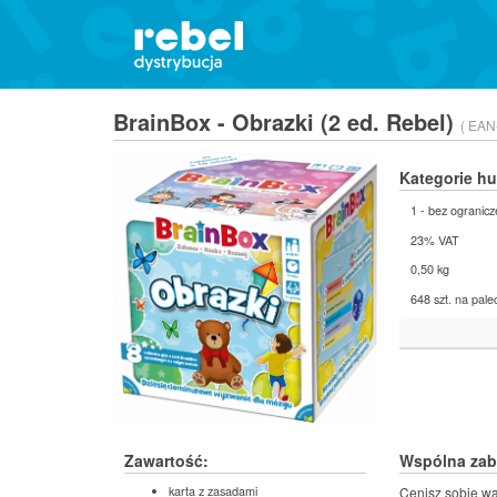
BrainBox - Obrazki (2 ed. Rebel)
( EAN
Kategorie h
1 - bez ogranicz
23% VAT
0,50 kg
648 szt. na pale
Zawartość:
Wspólna zab
karta z zasadami
Cenisz sobie w