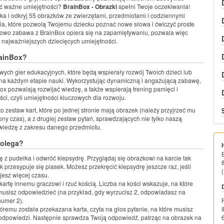
ać ważne umiejętności?
BrainBox - Obrazki
spełni Twoje oczekiwania!
łka i odkryj 55 obrazków ze zwierzętami, przedmiotami i codziennymi
cia, które pozwolą Twojemu dziecku poznać nowe słowa i ćwiczyć proste
kowo zabawa z BrainBox opiera się na zapamiętywaniu, pozwala więc
z najważniejszych dziecięcych umiejętności.
rainBox?
owych gier edukacyjnych, które będą wspierały rozwój Twoich dzieci lub
na każdym etapie nauki. Wykorzystując dynamiczną i angażującą zabawę,
nBox pozwalają rozwijać wiedzę, a także wspierają trening pamięci i
ci, czyli umiejętności kluczowych dla rozwoju.
 zestaw kart, które po jednej stronie mają obrazek (należy przyjrzeć mu
ony czas), a z drugiej zestaw pytań, sprawdzających nie tylko naszą
 wiedzę z zakresu danego przedmiotu.
polega?
ę z pudełka i odwróć klepsydrę. Przyglądaj się obrazkowi na karcie tak
ak przesypuje się piasek. Możesz przekręcić klepsydrę jeszcze raz, jeśli
(
jesz więcej czasu.
kartę innemu graczowi i rzuć kością. Liczba na kości wskazuje, na które
musisz odpowiedzieć (na przykład, gdy wyrzucisz 2, odpowiadasz na
numer 2).
tóremu została przekazana karta, czyta na głos pytanie, na które musisz
 odpowiedzi. Następnie sprawdza Twoją odpowiedź, patrząc na obrazek na