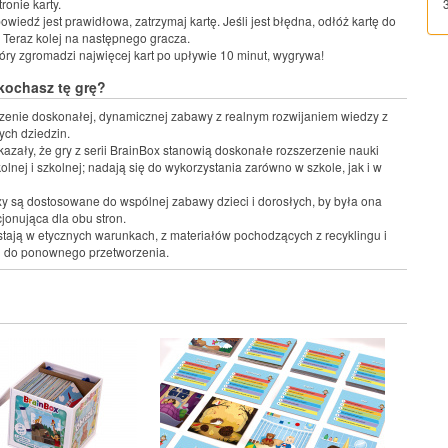
tronie karty.
owiedź jest prawidłowa, zatrzymaj kartę. Jeśli jest błędna, odłóż kartę do
 Teraz kolej na następnego gracza.
tóry zgromadzi najwięcej kart po upływie 10 minut, wygrywa!
kochasz tę grę?
zenie doskonałej, dynamicznej zabawy z realnym rozwijaniem wiedzy z
ych dziedzin.
kazały, że gry z serii BrainBox stanowią doskonałe rozszerzenie nauki
olnej i szkolnej; nadają się do wykorzystania zarówno w szkole, jak i w
y są dostosowane do wspólnej zabawy dzieci i dorosłych, by była ona
cjonująca dla obu stron.
tają w etycznych warunkach, z materiałów pochodzących z recyklingu i
h do ponownego przetworzenia.