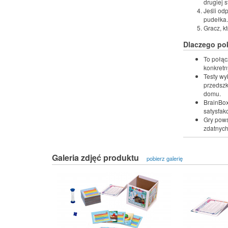
drugiej s
Jeśli odp
pudełka.
Gracz, k
Dlaczego po
To połąc
konkretn
Testy wy
przedszk
domu.
BrainBox
satysfak
Gry pows
zdatnyc
Galeria zdjęć produktu
pobierz galerię