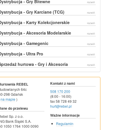
Dystrybucja - Gry Bitewne
rozwiń
Dystrybucja - Gry Karciane (TCG)
rozwiń
Dystrybucja - Karty Kolekcjonerskie
rozwiń
Dystrybucja - Akcesoria Modelarskie
rozwiń
Dystrybucja - Gamegenic
rozwiń
Dystrybucja - Ultra Pro
rozwiń
Sprzedaż hurtowa - Gry i Akcesoria
rozwiń
Kontakt z nami
Hurtownia REBEL
Budowlanych 64c
508 170 200
80-298 Gdańsk
(8:00 - 16:00)
na mapie
)
fax 58 728 49 32
hurt@rebel.pl
Dane do przelewu
Ważne informacje
Rebel Sp. z o.o.
ING Bank Śląski S.A.
Regulamin
60 1050 1764 1000 0090