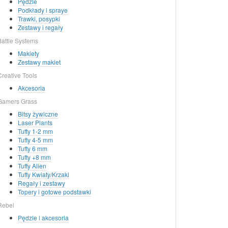
Pędzle
Podkłady i spraye
Trawki, posypki
Zestawy i regały
Battle Systems
Makiety
Zestawy makiet
Creative Tools
Akcesoria
Gamers Grass
Bitsy żywiczne
Laser Plants
Tufty 1-2 mm
Tufty 4-5 mm
Tufty 6 mm
Tufty +8 mm
Tufty Alien
Tufty Kwiaty/Krzaki
Regały i zestawy
Topery i gotowe podstawki
Rebel
Pędzle i akcesoria