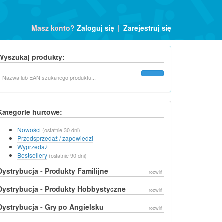
Masz konto?
Zaloguj się
|
Zarejestruj się
Wyszukaj produkty:
Szukaj
Kategorie hurtowe:
Nowości
(ostatnie 30 dni)
Przedsprzedaż / zapowiedzi
Wyprzedaż
Bestsellery
(ostatnie 90 dni)
Dystrybucja - Produkty Familijne
rozwiń
Dystrybucja - Produkty Hobbystyczne
rozwiń
Dystrybucja - Gry po Angielsku
rozwiń