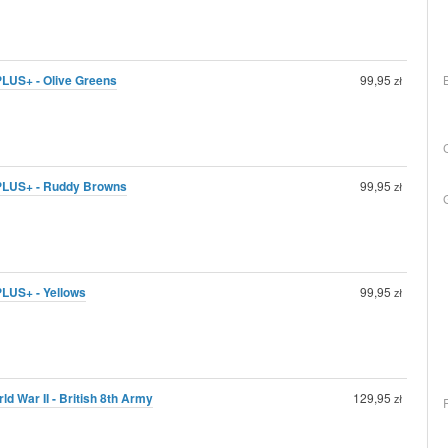
 PLUS+ - Olive Greens
99,95
zł
d PLUS+ - Ruddy Browns
99,95
zł
PLUS+ - Yellows
99,95
zł
ld War II - British 8th Army
129,95
zł