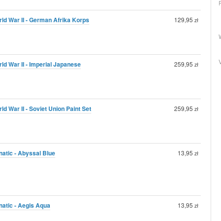
rld War II - German Afrika Korps
129,95
zł
rld War II - Imperial Japanese
259,95
zł
ld War II - Soviet Union Paint Set
259,95
zł
natic - Abyssal Blue
13,95
zł
natic - Aegis Aqua
13,95
zł