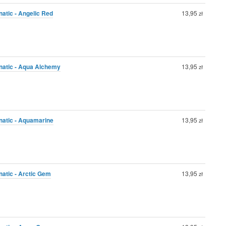
natic - Angelic Red
13,95
zł
anatic - Aqua Alchemy
13,95
zł
natic - Aquamarine
13,95
zł
natic - Arctic Gem
13,95
zł