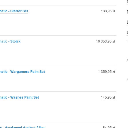
atic - Starter Set
133,95
zł
atic - Stojak
10 353,95
zł
natic - Wargamers Paint Set
1 359,95
zł
natic - Washes Paint Set
145,95
zł
s - Awakened Ancient Alloy
84,95
zł