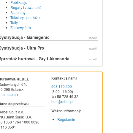
Publikacje
Regały i zawartość
Szablony
Tekstury i podłoża
Tufty
Zestawy farb
Dystrybucja - Gamegenic
rozwiń
Dystrybucja - Ultra Pro
rozwiń
Sprzedaż hurtowa - Gry i Akcesoria
rozwiń
Kontakt z nami
Hurtownia REBEL
Budowlanych 64c
508 170 200
80-298 Gdańsk
(8:00 - 16:00)
na mapie
)
fax 58 728 49 32
hurt@rebel.pl
Dane do przelewu
Ważne informacje
Rebel Sp. z o.o.
ING Bank Śląski S.A.
Regulamin
60 1050 1764 1000 0090
3116 0501