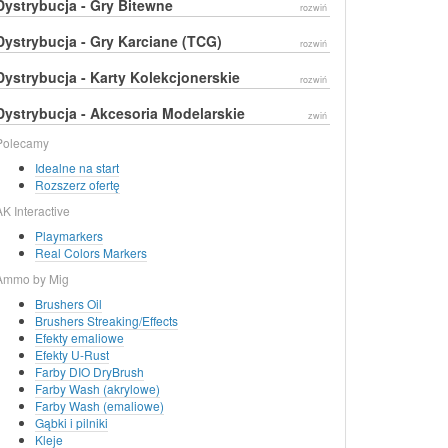
Dystrybucja - Gry Bitewne
rozwiń
Dystrybucja - Gry Karciane (TCG)
rozwiń
Dystrybucja - Karty Kolekcjonerskie
rozwiń
Dystrybucja - Akcesoria Modelarskie
zwiń
Polecamy
Idealne na start
Rozszerz ofertę
AK Interactive
Playmarkers
Real Colors Markers
Ammo by Mig
Brushers Oil
Brushers Streaking/Effects
Efekty emaliowe
Efekty U-Rust
Farby DIO DryBrush
Farby Wash (akrylowe)
Farby Wash (emaliowe)
Gąbki i pilniki
Kleje