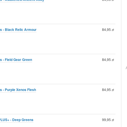
 - Black Relic Armour
84,95
zł
 - Field Gear Green
84,95
zł
 - Purple Xenos Flesh
84,95
zł
 PLUS+ - Deep Greens
99,95
zł