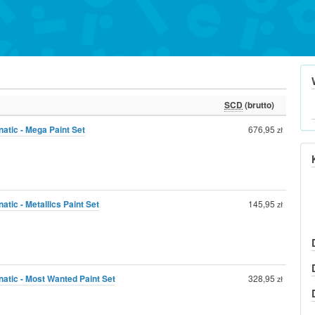
SCD
(brutto)
atic - Mega Paint Set
676,95
zł
atic - Metallics Paint Set
145,95
zł
natic - Most Wanted Paint Set
328,95
zł