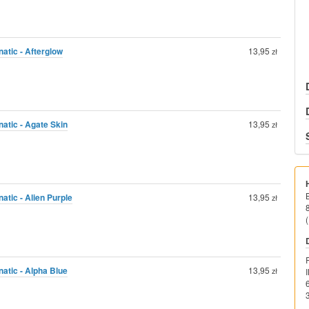
atic - Afterglow
13,95
zł
atic - Agate Skin
13,95
zł
atic - Alien Purple
13,95
zł
(
atic - Alpha Blue
13,95
zł