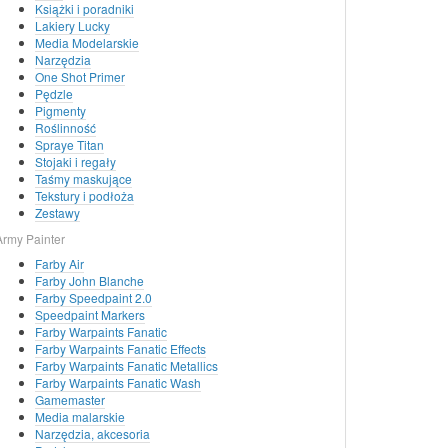
Książki i poradniki
Lakiery Lucky
Media Modelarskie
Narzędzia
One Shot Primer
Pędzle
Pigmenty
Roślinność
Spraye Titan
Stojaki i regały
Taśmy maskujące
Tekstury i podłoża
Zestawy
Army Painter
Farby Air
Farby John Blanche
Farby Speedpaint 2.0
Speedpaint Markers
Farby Warpaints Fanatic
Farby Warpaints Fanatic Effects
Farby Warpaints Fanatic Metallics
Farby Warpaints Fanatic Wash
Gamemaster
Media malarskie
Narzędzia, akcesoria