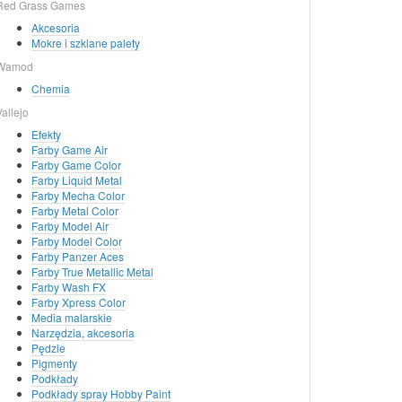
Red Grass Games
Akcesoria
Mokre i szklane palety
Wamod
Chemia
Vallejo
Efekty
Farby Game Air
Farby Game Color
Farby Liquid Metal
Farby Mecha Color
Farby Metal Color
Farby Model Air
Farby Model Color
Farby Panzer Aces
Farby True Metallic Metal
Farby Wash FX
Farby Xpress Color
Media malarskie
Narzędzia, akcesoria
Pędzle
Pigmenty
Podkłady
Podkłady spray Hobby Paint