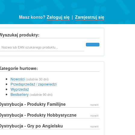
Masz konto?
Zaloguj się
|
Zarejestruj się
Wyszukaj produkty:
Szukaj
Kategorie hurtowe:
Nowości
(ostatnie 30 dni)
Przedsprzedaż / zapowiedzi
Wyprzedaż
Bestsellery
(ostatnie 90 dni)
Dystrybucja - Produkty Familijne
rozwiń
Dystrybucja - Produkty Hobbystyczne
rozwiń
Dystrybucja - Gry po Angielsku
rozwiń