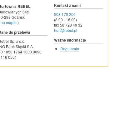
Kontakt z nami
Hurtownia REBEL
Budowlanych 64c
508 170 200
80-298 Gdańsk
(8:00 - 16:00)
na mapie
)
fax 58 728 49 32
hurt@rebel.pl
Dane do przelewu
Ważne informacje
Rebel Sp. z o.o.
ING Bank Śląski S.A.
Regulamin
60 1050 1764 1000 0090
3116 0501