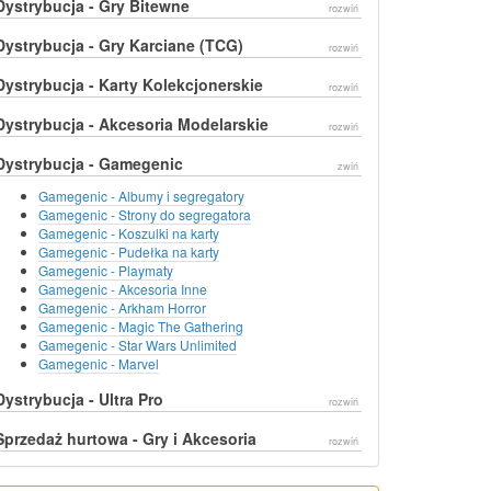
Dystrybucja - Gry Bitewne
rozwiń
Dystrybucja - Gry Karciane (TCG)
rozwiń
Dystrybucja - Karty Kolekcjonerskie
rozwiń
Dystrybucja - Akcesoria Modelarskie
rozwiń
Dystrybucja - Gamegenic
zwiń
Gamegenic - Albumy i segregatory
Gamegenic - Strony do segregatora
Gamegenic - Koszulki na karty
Gamegenic - Pudełka na karty
Gamegenic - Playmaty
Gamegenic - Akcesoria Inne
Gamegenic - Arkham Horror
Gamegenic - Magic The Gathering
Gamegenic - Star Wars Unlimited
Gamegenic - Marvel
Dystrybucja - Ultra Pro
rozwiń
Sprzedaż hurtowa - Gry i Akcesoria
rozwiń