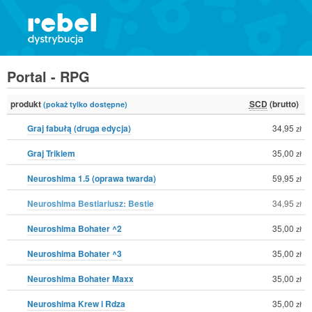
Portal - RPG
produkt
SCD
(brutto)
(pokaż tylko dostępne)
Graj fabułą (druga edycja)
34,95
zł
Graj Trikiem
35,00
zł
Neuroshima 1.5 (oprawa twarda)
59,95
zł
Neuroshima Bestiariusz: Bestie
34,95
zł
Neuroshima Bohater ^2
35,00
zł
Neuroshima Bohater ^3
35,00
zł
Neuroshima Bohater Maxx
35,00
zł
Neuroshima Krew i Rdza
35,00
zł