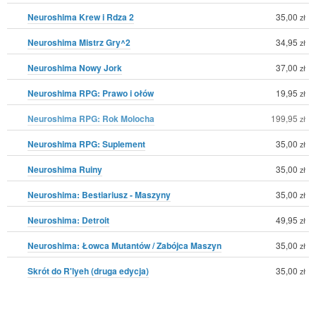
Neuroshima Krew i Rdza 2
35,00
zł
Neuroshima Mistrz Gry^2
34,95
zł
Neuroshima Nowy Jork
37,00
zł
Neuroshima RPG: Prawo i ołów
19,95
zł
Neuroshima RPG: Rok Molocha
199,95
zł
Neuroshima RPG: Suplement
35,00
zł
Neuroshima Ruiny
35,00
zł
Neuroshima: Bestiariusz - Maszyny
35,00
zł
Neuroshima: Detroit
49,95
zł
Neuroshima: Łowca Mutantów / Zabójca Maszyn
35,00
zł
Skrót do R'lyeh (druga edycja)
35,00
zł