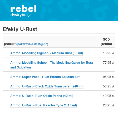
Efekty U-Rust
SCD
produkt
(brutto)
(pokaż tylko dostępne)
Ammo: Modelling Pigment - Medium Rust (35 ml)
18,95
zł
Ammo: Modelling School - The Modelling Guide for Rust
77,95
zł
and Oxidation
Ammo: Super Pack - Rust Effects Solution Set
196,95
zł
Ammo: U-Rust - Black Oxide Transparent (40 ml)
50,95
zł
Ammo: U-Rust - Rust Oxide Patina (40 ml)
49,95
zł
Ammo: U-Rust - Rust Reactor Type 2 (15 ml)
20,95
zł