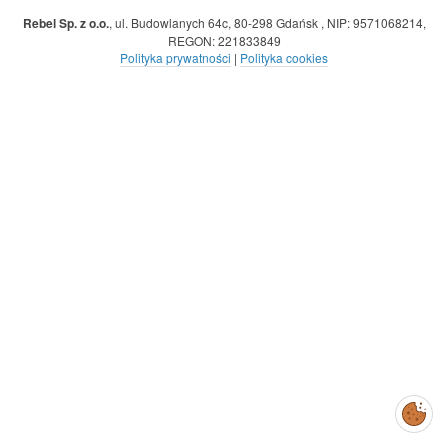
Rebel Sp. z o.o.
,
ul. Budowlanych 64c, 80-298 Gdańsk
,
NIP: 9571068214
,
REGON: 221833849
Polityka prywatności
|
Polityka cookies
Zarządzaj
preferencjami
cookies