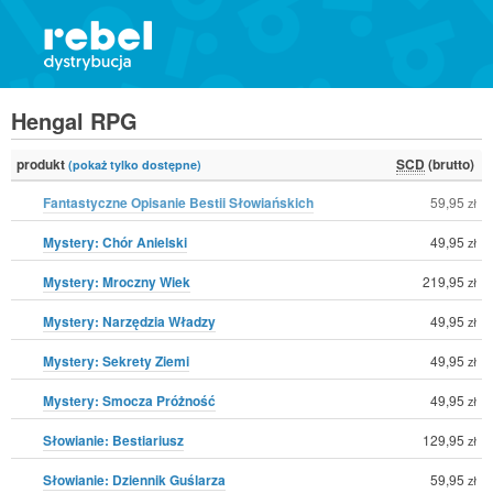
Hengal RPG
produkt
SCD
(brutto)
(pokaż tylko dostępne)
Fantastyczne Opisanie Bestii Słowiańskich
59,95
zł
Mystery: Chór Anielski
49,95
zł
Mystery: Mroczny Wiek
219,95
zł
Mystery: Narzędzia Władzy
49,95
zł
Mystery: Sekrety Ziemi
49,95
zł
Mystery: Smocza Próżność
49,95
zł
Słowianie: Bestiariusz
129,95
zł
Słowianie: Dziennik Guślarza
59,95
zł