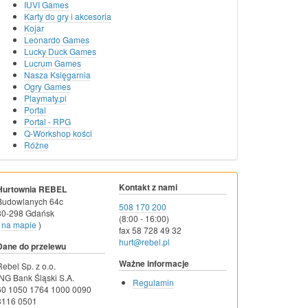
IUVI Games
Karty do gry i akcesoria
Kojar
Leonardo Games
Lucky Duck Games
Lucrum Games
Nasza Księgarnia
Ogry Games
Playmaty.pl
Portal
Portal - RPG
Q-Workshop kości
Różne
Kontakt z nami
Hurtownia REBEL
Budowlanych 64c
508 170 200
80-298 Gdańsk
(8:00 - 16:00)
na mapie
)
fax 58 728 49 32
hurt@rebel.pl
Dane do przelewu
Ważne informacje
Rebel Sp. z o.o.
ING Bank Śląski S.A.
Regulamin
60 1050 1764 1000 0090
3116 0501