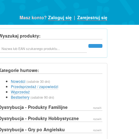
Masz konto?
Zaloguj się
|
Zarejestruj się
Wyszukaj produkty:
Szukaj
Kategorie hurtowe:
Nowości
(ostatnie 30 dni)
Przedsprzedaż / zapowiedzi
Wyprzedaż
Bestsellery
(ostatnie 90 dni)
Dystrybucja - Produkty Familijne
rozwiń
Dystrybucja - Produkty Hobbystyczne
rozwiń
Dystrybucja - Gry po Angielsku
rozwiń