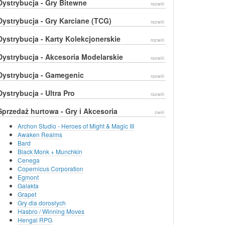
Dystrybucja - Gry Bitewne
rozwiń
Dystrybucja - Gry Karciane (TCG)
rozwiń
Dystrybucja - Karty Kolekcjonerskie
rozwiń
Dystrybucja - Akcesoria Modelarskie
rozwiń
Dystrybucja - Gamegenic
rozwiń
Dystrybucja - Ultra Pro
rozwiń
Sprzedaż hurtowa - Gry i Akcesoria
zwiń
Archon Studio - Heroes of Might & Magic III
Awaken Realms
Bard
Black Monk + Munchkin
Cenega
Copernicus Corporation
Egmont
Galakta
Grapet
Gry dla dorosłych
Hasbro / Winning Moves
Hengal RPG