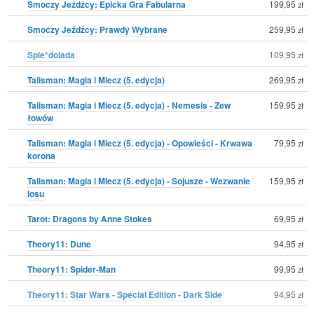
Smoczy Jeźdźcy: Epicka Gra Fabularna
199,95
zł
Smoczy Jeźdźcy: Prawdy Wybrane
259,95
zł
Spie*dolada
109,95
zł
Talisman: Magia i Miecz (5. edycja)
269,95
zł
Talisman: Magia i Miecz (5. edycja) - Nemesis - Zew
159,95
zł
łowów
Talisman: Magia i Miecz (5. edycja) - Opowieści - Krwawa
79,95
zł
korona
Talisman: Magia i Miecz (5. edycja) - Sojusze - Wezwanie
159,95
zł
losu
Tarot: Dragons by Anne Stokes
69,95
zł
Theory11: Dune
94,95
zł
Theory11: Spider-Man
99,95
zł
Theory11: Star Wars - Special Edition - Dark Side
94,95
zł