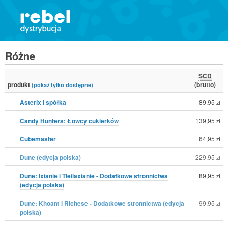
Różne
SCD
produkt
(brutto)
(pokaż tylko dostępne)
Asterix i spółka
89,95
zł
Candy Hunters: Łowcy cukierków
139,95
zł
Cubemaster
64,95
zł
Dune (edycja polska)
229,95
zł
Dune: Ixianie i Tleilaxianie - Dodatkowe stronnictwa
89,95
zł
(edycja polska)
Dune: Khoam i Richese - Dodatkowe stronnictwa (edycja
99,95
zł
polska)