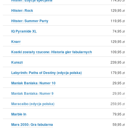
Hitster: Rock
129,95
zł
Hitster: Summer Party
119,95
zł
IQ Pyramide XL
74,95
zł
Knarr
129,95
zł
Kostki zostały rzucone: Historia gier fabularnych
109,95
zł
Kunszt
239,95
zł
Labyrinth: Paths of Destiny (edycja polska)
179,95
zł
Maniak Baniaka: Numer 10
29,95
zł
Maniak Baniaka: Numer 9
29,95
zł
Maracaibo (edycja polska)
259,95
zł
Marble In
79,95
zł
Mars 2050: Gra fabularna
59,95
zł