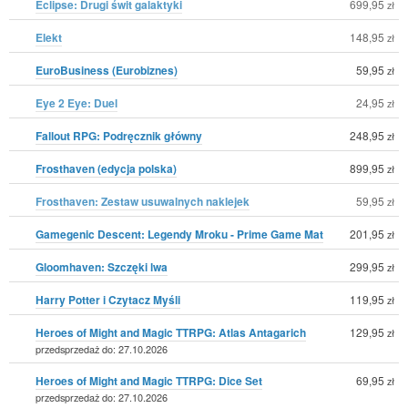
Eclipse: Drugi świt galaktyki
699,95
zł
Elekt
148,95
zł
EuroBusiness (Eurobiznes)
59,95
zł
Eye 2 Eye: Duel
24,95
zł
Fallout RPG: Podręcznik główny
248,95
zł
Frosthaven (edycja polska)
899,95
zł
Frosthaven: Zestaw usuwalnych naklejek
59,95
zł
Gamegenic Descent: Legendy Mroku - Prime Game Mat
201,95
zł
Gloomhaven: Szczęki lwa
299,95
zł
Harry Potter i Czytacz Myśli
119,95
zł
Heroes of Might and Magic TTRPG: Atlas Antagarich
129,95
zł
przedsprzedaż do: 27.10.2026
Heroes of Might and Magic TTRPG: Dice Set
69,95
zł
przedsprzedaż do: 27.10.2026