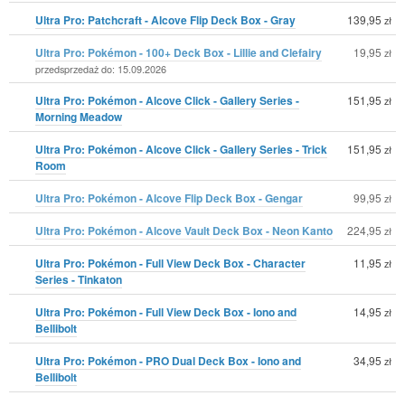
Ultra Pro: Patchcraft - Alcove Flip Deck Box - Gray
139,95
zł
Ultra Pro: Pokémon - 100+ Deck Box - Lillie and Clefairy
19,95
zł
przedsprzedaż do: 15.09.2026
Ultra Pro: Pokémon - Alcove Click - Gallery Series -
151,95
zł
Morning Meadow
Ultra Pro: Pokémon - Alcove Click - Gallery Series - Trick
151,95
zł
Room
Ultra Pro: Pokémon - Alcove Flip Deck Box - Gengar
99,95
zł
Ultra Pro: Pokémon - Alcove Vault Deck Box - Neon Kanto
224,95
zł
Ultra Pro: Pokémon - Full View Deck Box - Character
11,95
zł
Series - Tinkaton
Ultra Pro: Pokémon - Full View Deck Box - Iono and
14,95
zł
Bellibolt
Ultra Pro: Pokémon - PRO Dual Deck Box - Iono and
34,95
zł
Bellibolt