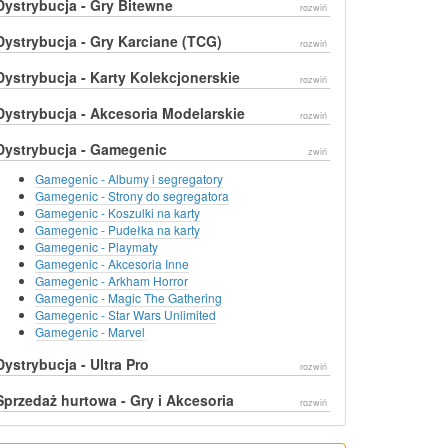
Dystrybucja - Gry Bitewne
rozwiń
Dystrybucja - Gry Karciane (TCG)
rozwiń
Dystrybucja - Karty Kolekcjonerskie
rozwiń
Dystrybucja - Akcesoria Modelarskie
rozwiń
Dystrybucja - Gamegenic
zwiń
Gamegenic - Albumy i segregatory
Gamegenic - Strony do segregatora
Gamegenic - Koszulki na karty
Gamegenic - Pudełka na karty
Gamegenic - Playmaty
Gamegenic - Akcesoria Inne
Gamegenic - Arkham Horror
Gamegenic - Magic The Gathering
Gamegenic - Star Wars Unlimited
Gamegenic - Marvel
Dystrybucja - Ultra Pro
rozwiń
Sprzedaż hurtowa - Gry i Akcesoria
rozwiń