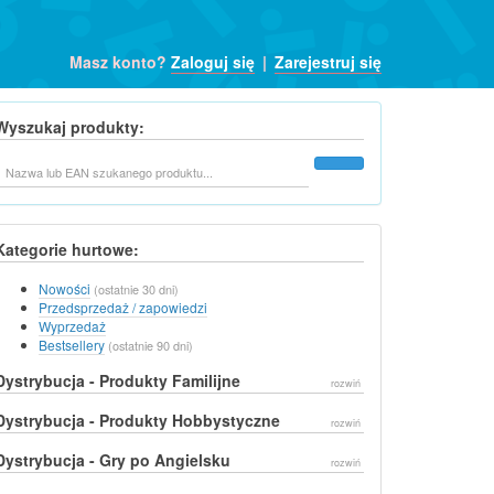
Masz konto?
Zaloguj się
|
Zarejestruj się
Wyszukaj produkty:
Szukaj
Kategorie hurtowe:
Nowości
(ostatnie 30 dni)
Przedsprzedaż / zapowiedzi
Wyprzedaż
Bestsellery
(ostatnie 90 dni)
Dystrybucja - Produkty Familijne
rozwiń
Dystrybucja - Produkty Hobbystyczne
rozwiń
Dystrybucja - Gry po Angielsku
rozwiń