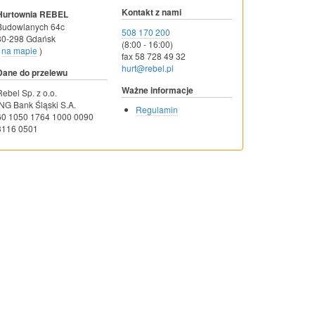
Kontakt z nami
Hurtownia REBEL
Budowlanych 64c
508 170 200
80-298 Gdańsk
(8:00 - 16:00)
na mapie
)
fax 58 728 49 32
hurt@rebel.pl
Dane do przelewu
Ważne informacje
Rebel Sp. z o.o.
ING Bank Śląski S.A.
Regulamin
60 1050 1764 1000 0090
3116 0501