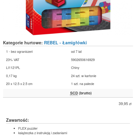
Kategorie hurtowe:
REBEL - Łamigłówki
1 - bez ograniczeń
od 7 lat
23% VAT
5902650616929
LI1121PL
Chiny
0,17 kg
24 szt. w kartonie
20 x 12.5 x 2.5 cm
1 szt. na palecie
SCD
(brutto)
39,95
zł
Zawartość:
FLEX puzzler
książeczka z instrukcją i zadaniami