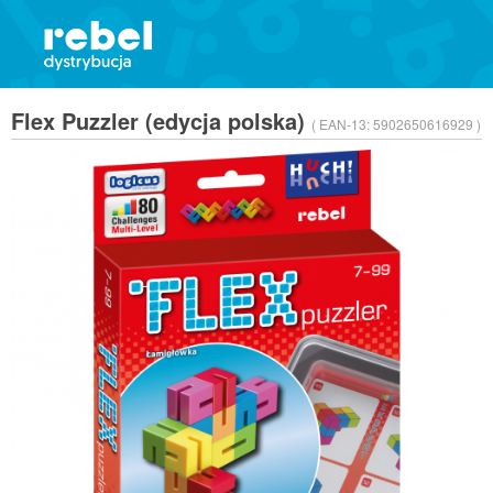
Flex Puzzler (edycja polska)
( EAN-13:
5902650616929 )