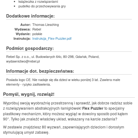
książeczka z rozwiązaniami
pudełko do przechowywania gry
Dodatkowe informacje:
Thomas Liesching
Autor:
Rebel
Wydawca:
polskie
Wydanie:
Instrukcja_Flex-Puzzler.pdf
Instrukcja:
Podmiot gospodarczy:
Rebel Sp. z o.o., ul. Budowlanych 64c, 80-298, Gdańsk, Poland,
wydawnictwo@rebel.pl
Informacje dot. bezpieczeństwa:
Posiada logo CE. Nie nadaje się dla dzieci w wieku poniżej 3 lat. Zawiera małe
elementy - ryzyko zadławienia.
Pomyśl, wygnij, rozwiąż!
Wypróbuj swoją wyobraźnię przestrzenną i sprawdź, jak dobrze radzisz sobie
z rozwiązywaniem abstrakcyjnych łamigłówek!
Flex Puzzler
to specjalny
plastikowy mechanizm, który możesz wygiąć w dowolny sposób pod kątem
90°. Tylko jak znaleźć właściwy układ, wskazany na karcie zadania?
W zestawie znajdziesz 80 wyzwań, zapewniających dzieciom i dorosłym
stymulującą umysł zabawę.