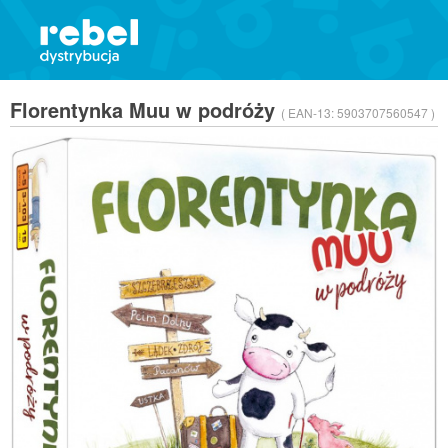
Florentynka Muu w podróży
( EAN-13:
5903707560547 )