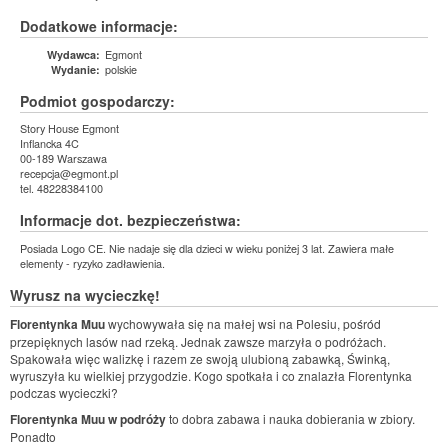
Dodatkowe informacje:
Egmont
Wydawca:
polskie
Wydanie:
Podmiot gospodarczy:
Story House Egmont
Inflancka 4C
00-189 Warszawa
recepcja@egmont.pl
tel. 48228384100
Informacje dot. bezpieczeństwa:
Posiada Logo CE. Nie nadaje się dla dzieci w wieku poniżej 3 lat. Zawiera małe
elementy - ryzyko zadławienia.
Wyrusz na wycieczkę!
Florentynka Muu
wychowywała się na małej wsi na Polesiu, pośród
przepięknych lasów nad rzeką. Jednak zawsze marzyła o podróżach.
Spakowała więc walizkę i razem ze swoją ulubioną zabawką, Świnką,
wyruszyła ku wielkiej przygodzie. Kogo spotkała i co znalazła Florentynka
podczas wycieczki?
Florentynka Muu w podróży
to dobra zabawa i nauka dobierania w zbiory.
Ponadto