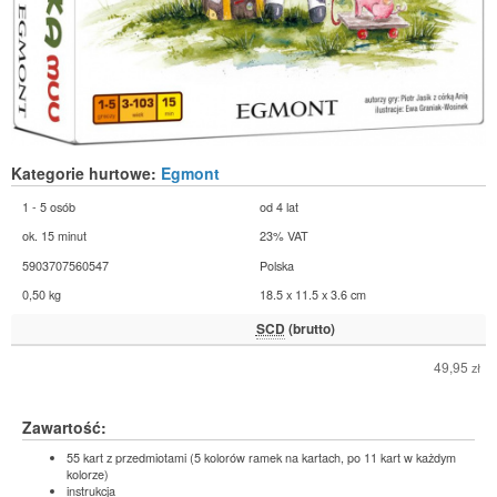
Kategorie hurtowe:
Egmont
1 - 5 osób
od 4 lat
ok. 15 minut
23% VAT
5903707560547
Polska
0,50 kg
18.5 x 11.5 x 3.6 cm
SCD
(brutto)
49,95
zł
Zawartość:
55 kart z przedmiotami (5 kolorów ramek na kartach, po 11 kart w każdym
kolorze)
instrukcja