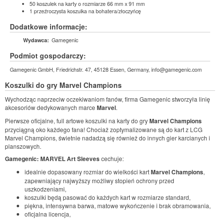
50 koszulek na karty o rozmiarze 66 mm x 91 mm
1 przeźroczysta koszulka na bohatera/złoczyńcę
Dodatkowe informacje:
Gamegenic
Wydawca:
Podmiot gospodarczy:
Gamegenic GmbH, Friedrichstr. 47, 45128 Essen, Germany, info@gamegenic.com
Koszulki do gry
Marvel Champions
Wychodząc naprzeciw oczekiwaniom fanów, firma Gamegenic stworzyła linię
akcesoriów dedykowanych marce
Marvel
.
Pierwsze oficjalne, full artowe koszulki na karty do gry
Marvel Champions
przyciągną oko każdego fana! Chociaż zoptymalizowane są do kart z LCG
Marvel Champions, świetnie nadadzą się również do innych gier karcianych i
planszowych.
Gamegenic: MARVEL Art Sleeves
cechuje:
idealnie dopasowany rozmiar do wielkości kart
Marvel Champions
,
zapewniający najwyższy możliwy stopień ochrony przed
uszkodzeniami,
koszulki będą pasować do każdych kart w rozmiarze standard,
piękna, intensywna barwa, matowe wykończenie i brak obramowania,
oficjalna licencja,