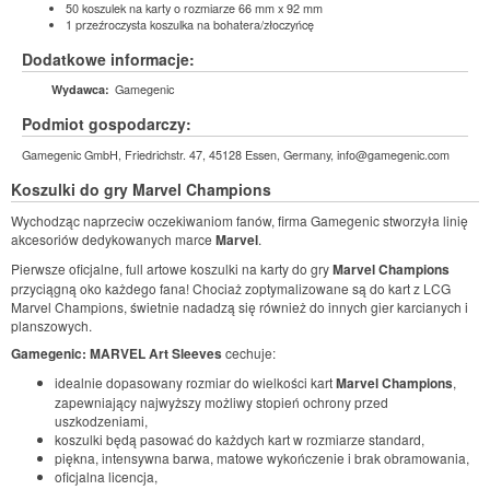
50 koszulek na karty o rozmiarze 66 mm x 92 mm
1 przeźroczysta koszulka na bohatera/złoczyńcę
Dodatkowe informacje:
Gamegenic
Wydawca:
Podmiot gospodarczy:
Gamegenic GmbH, Friedrichstr. 47, 45128 Essen, Germany, info@gamegenic.com
Koszulki do gry
Marvel Champions
Wychodząc naprzeciw oczekiwaniom fanów, firma Gamegenic stworzyła linię
akcesoriów dedykowanych marce
Marvel
.
Pierwsze oficjalne, full artowe koszulki na karty do gry
Marvel Champions
przyciągną oko każdego fana! Chociaż zoptymalizowane są do kart z LCG
Marvel Champions, świetnie nadadzą się również do innych gier karcianych i
planszowych.
Gamegenic: MARVEL Art Sleeves
cechuje:
idealnie dopasowany rozmiar do wielkości kart
Marvel Champions
,
zapewniający najwyższy możliwy stopień ochrony przed
uszkodzeniami,
koszulki będą pasować do każdych kart w rozmiarze standard,
piękna, intensywna barwa, matowe wykończenie i brak obramowania,
oficjalna licencja,