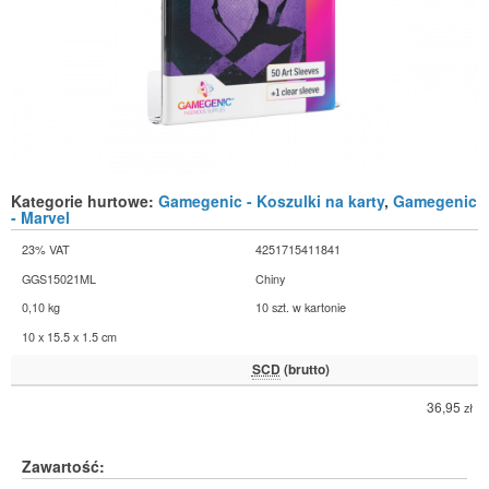
Kategorie hurtowe:
Gamegenic - Koszulki na karty
,
Gamegenic
- Marvel
23% VAT
4251715411841
GGS15021ML
Chiny
0,10 kg
10 szt. w kartonie
10 x 15.5 x 1.5 cm
SCD
(brutto)
36,95
zł
Zawartość: