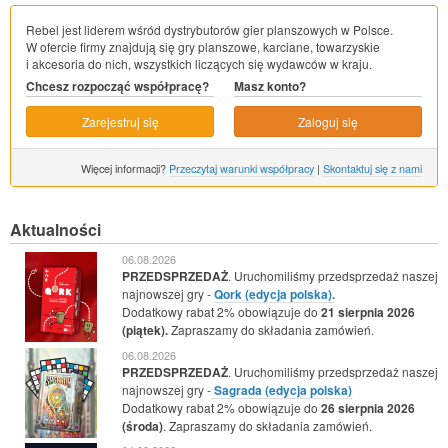
Rebel jest liderem wśród dystrybutorów gier planszowych w Polsce.
W ofercie firmy znajdują się gry planszowe, karciane, towarzyskie
i akcesoria do nich, wszystkich liczących się wydawców w kraju.
Chcesz rozpocząć współpracę?
Masz konto?
Zarejestruj się
Zaloguj się
Więcej informacji?
Przeczytaj warunki współpracy
|
Skontaktuj się z nami
Aktualności
06.08.2026
PRZEDSPRZEDAŻ
. Uruchomiliśmy przedsprzedaż naszej
najnowszej gry -
Qork (edycja polska).
Dodatkowy rabat 2% obowiązuje do
21 sierpnia 2026
(piątek).
Zapraszamy do składania zamówień.
06.08.2026
PRZEDSPRZEDAŻ
. Uruchomiliśmy przedsprzedaż naszej
najnowszej gry -
Sagrada (edycja polska)
Dodatkowy rabat 2% obowiązuje do
26 sierpnia 2026
(środa)
. Zapraszamy do składania zamówień.