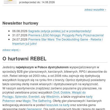
przedsprzedaż do: 14.08.2026
zobacz wszystkie »
Newsletter hurtowy
06.08.2026
Sagrada (edycja polska) już w przedsprzedaży!
31.07.2026
Premiera LEGO Ninjago: Przygody Perły Przeznaczenia!
24.07.2026
Premiera Star Wars: The Deckbuilding Game - Rebelia i
Imperium już jutro!
zobacz więcej »
O hurtowni REBEL
Jesteśmy
największym w Polsce dystrybutorem
wyspecjalizowanym w
sprzedaży B2B gier planszowych, karcianych, bitewnych, RPG i akcesoriów do
nich. Rebel istnieje od 2003 roku, a od 2006 roku zajmuje się dystrybucją
wszystkich liczących się na rynku firm z branży. Oprócz dystrybucji posiadamy
także szeroką ofertę marek własnych i dystrybuowanych na wyłączność.
W naszym asortymencie znajdziesz zarówno popularne gry planszowe, na
przykład uwielbiane przez wszystkich
Dixit
,
Dobble
,
Wsiąść do
Pociągu
,
Splendor
,
Everdell
, czy
Wiedźmin
, a także oryginalne
karty
Pokemon
oraz
Magic: The Gathering
. Ofertę gier planszowych i karcianych
wzbogacają akcesoria w postaci
koszulek na karty
oraz szeroka gama
akcesoriów marki
Gamegenic
. Dla osób malujących figurki i tereny do swoich