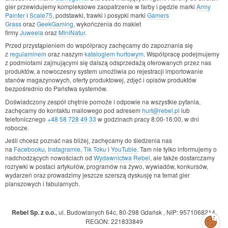
gier przewidujemy kompleksowe zaopatrzenie w farby i pędzle marki
Army
Painter
i
Scale75
, podstawki, trawki i posypki marki
Gamers
Grass
oraz
GeekGaming
, wykończenia do makiet
firmy
Juweela
oraz
MiniNatur
.
Przed przystąpieniem do współpracy zachęcamy do zapoznania się
z
regulaminem
oraz naszym
katalogiem hurtowym
. Współpracę podejmujemy
z podmiotami zajmującymi się dalszą odsprzedażą oferowanych przez nas
produktów, a nowoczesny system umożliwia po rejestracji importowanie
stanów magazynowych, oferty produktowej, zdjęć i opisów produktów
bezpośrednio do Państwa systemów.
Doświadczony zespół chętnie pomoże i odpowie na wszystkie pytania,
zachęcamy do kontaktu mailowego pod adresem
hurt@rebel.pl
lub
telefonicznego
+48 58 728 49 33
w godzinach pracy 8:00-16:00, w dni
robocze.
Jeśli chcesz poznać nas bliżej, zachęcamy do śledzenia nas
na
Facebooku
,
Instagramie
,
Tik Toku
i
YouTubie
. Tam nie tylko informujemy o
nadchodzących nowościach od
Wydawnictwa Rebel
, ale także dostarczamy
rozrywki w postaci artykułów, programów na żywo, wywiadów, konkursów,
wydarzeń oraz prowadzimy jeszcze szerszą dyskusję na temat gier
planszowych i fabularnych.
Rebel Sp. z o.o.
,
ul. Budowlanych 64c, 80-298 Gdańsk
,
NIP: 9571068214
,
Zarządzaj
REGON: 221833849
preferencjami
cookies