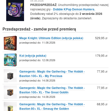
04.08.2026
PRZEDSPRZEDAŻ
. Uruchomiliśmy przedsprzedaż naszej
najnowszej gry -
Dobble KPop Demon Hunters.
Dodatkowy rabat 2% obowiązuje do
2 września 2026
(środa)
. Zapraszamy do składania zamówień.
Przedsprzedaż - zamów przed premierą
Mage Knight: Ultimate Edition (edycja polska)
529,95
zł
przedsprzedaż do: 11.08.2026
Koi (edycja polska)
179,95
zł
przedsprzedaż do: 12.08.2026
Gamegenic: Magic the Gathering - The Hobbit -
77,95
zł
Bastion 100+ XL - My Precious
przedsprzedaż do: 14.08.2026
Gamegenic: Magic the Gathering - The Hobbit -
77,95
zł
Bastion 100+ XL - The Great Goblin
przedsprzedaż do: 14.08.2026
Gamegenic: Magic the Gathering - The Hobbit -
68,95
zł
Bastion 80+ XL - Smaug the Golden