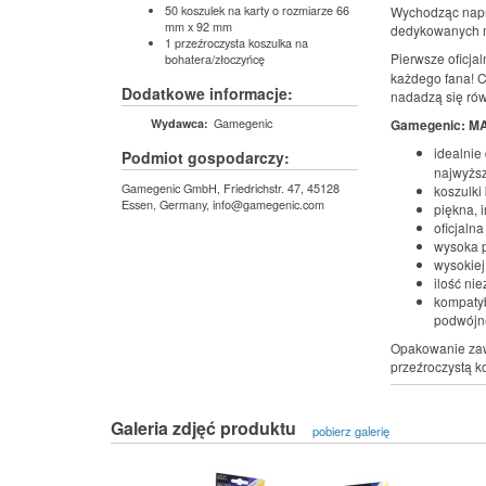
50 koszulek na karty o rozmiarze 66
Wychodząc napr
mm x 92 mm
dedykowanych 
1 przeźroczysta koszulka na
Pierwsze oficjal
bohatera/złoczyńcę
każdego fana! C
Dodatkowe informacje:
nadadzą się rów
Gamegenic
Gamegenic: MA
Wydawca:
idealnie
Podmiot gospodarczy:
najwyższ
Gamegenic GmbH, Friedrichstr. 47, 45128
koszulki
Essen, Germany, info@gamegenic.com
piękna, 
oficjalna
wysoka p
wysokiej
ilość ni
kompatyb
podwójn
Opakowanie zaw
przeźroczystą k
Galeria zdjęć produktu
pobierz galerię