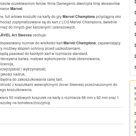
zeciw oczekiwaniom fanów, firma Gamegenic stworzyła linię akcesoriów
marce
Marvel
.
ne, full artowe koszulki na karty do gry
Marvel Champions
przyciągną oko
hociaż zoptymalizowane są do kart z LCG Marvel Champions, świetnie
nież do innych gier karcianych i planszowych.
RVEL Art Sleeves
cechuje:
 dopasowany rozmiar do wielkości kart
Marvel Champions
, zapewniający
y możliwy stopień ochrony przed uszkodzeniami,
 będą pasować do każdych kart w rozmiarze standard,
intensywna barwa, matowe wykończenie i brak obramowania,
 licencja,
rzejrzystość i wytrzymałość,
 jakości nadruk,
ezbędna do zakoszulkowania całej talii,
ilność z koszulkami wewnętrznymi (Inner Sleeves) przeznaczonymi do
ego koszulkowania.
iera 50 matowych koszulek na karty o rozmiarze 66 mm x 92 mm oraz 1
oszulkę na bohatera/złoczyńcę.
(