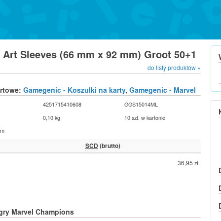
Art Sleeves (66 mm x 92 mm) Groot 50+1
do listy produktów »
urtowe:
Gamegenic - Koszulki na karty
,
Gamegenic - Marvel
4251715410608
GGS15014ML
0,10 kg
10 szt. w kartonie
cm
SCD
(brutto)
36,95
zł
 gry
Marvel Champions