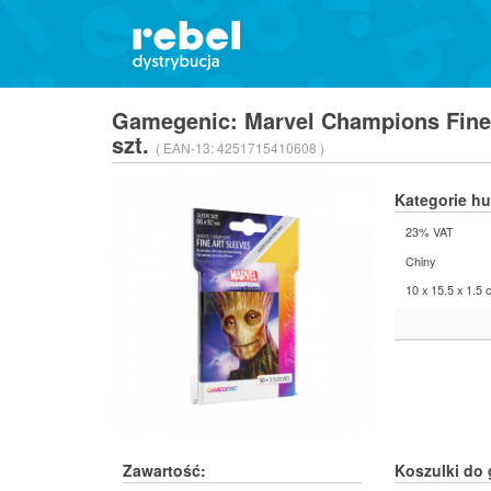
Gamegenic: Marvel Champions Fine 
szt.
( EAN-13:
4251715410608 )
Kategorie h
23% VAT
Chiny
10 x 15.5 x 1.5 
Zawartość:
Koszulki do