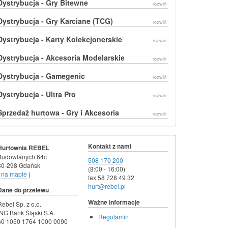
Dystrybucja - Gry Bitewne
rozwiń
Dystrybucja - Gry Karciane (TCG)
rozwiń
Dystrybucja - Karty Kolekcjonerskie
rozwiń
Dystrybucja - Akcesoria Modelarskie
rozwiń
Dystrybucja - Gamegenic
rozwiń
Dystrybucja - Ultra Pro
rozwiń
Sprzedaż hurtowa - Gry i Akcesoria
rozwiń
Kontakt z nami
Hurtownia REBEL
Budowlanych 64c
508 170 200
80-298 Gdańsk
(8:00 - 16:00)
na mapie
)
fax 58 728 49 32
hurt@rebel.pl
Dane do przelewu
Ważne informacje
Rebel Sp. z o.o.
ING Bank Śląski S.A.
Regulamin
60 1050 1764 1000 0090