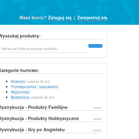
Masz konto?
Zaloguj się
|
Zarejestruj się
Wyszukaj produkty:
Szukaj
Kategorie hurtowe:
Nowości
(ostatnie 30 dni)
Przedsprzedaż / zapowiedzi
Wyprzedaż
Bestsellery
(ostatnie 90 dni)
Dystrybucja - Produkty Familijne
rozwiń
Dystrybucja - Produkty Hobbystyczne
rozwiń
Dystrybucja - Gry po Angielsku
rozwiń