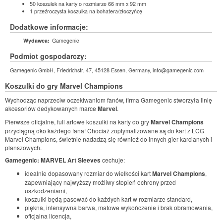
50 koszulek na karty o rozmiarze 66 mm x 92 mm
1 przeźroczysta koszulka na bohatera/złoczyńcę
Dodatkowe informacje:
Gamegenic
Wydawca:
Podmiot gospodarczy:
Gamegenic GmbH, Friedrichstr. 47, 45128 Essen, Germany, info@gamegenic.com
Koszulki do gry
Marvel Champions
Wychodząc naprzeciw oczekiwaniom fanów, firma Gamegenic stworzyła linię
akcesoriów dedykowanych marce
Marvel
.
Pierwsze oficjalne, full artowe koszulki na karty do gry
Marvel Champions
przyciągną oko każdego fana! Chociaż zoptymalizowane są do kart z LCG
Marvel Champions, świetnie nadadzą się również do innych gier karcianych i
planszowych.
Gamegenic: MARVEL Art Sleeves
cechuje:
idealnie dopasowany rozmiar do wielkości kart
Marvel Champions
,
zapewniający najwyższy możliwy stopień ochrony przed
uszkodzeniami,
koszulki będą pasować do każdych kart w rozmiarze standard,
piękna, intensywna barwa, matowe wykończenie i brak obramowania,
oficjalna licencja,