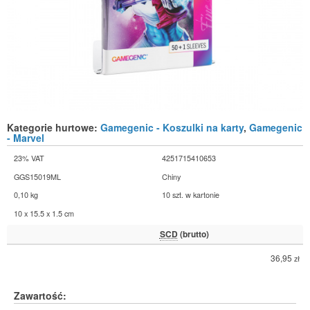
Kategorie hurtowe:
Gamegenic - Koszulki na karty
,
Gamegenic
- Marvel
23% VAT
4251715410653
GGS15019ML
Chiny
0,10 kg
10 szt. w kartonie
10 x 15.5 x 1.5 cm
SCD
(brutto)
36,95
zł
Zawartość: