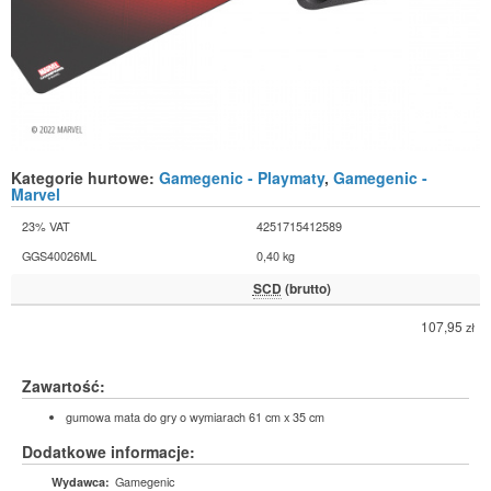
Kategorie hurtowe:
Gamegenic - Playmaty
,
Gamegenic -
Marvel
23% VAT
4251715412589
GGS40026ML
0,40 kg
SCD
(brutto)
107,95
zł
Zawartość:
gumowa mata do gry o wymiarach 61 cm x 35 cm
Dodatkowe informacje:
Gamegenic
Wydawca: