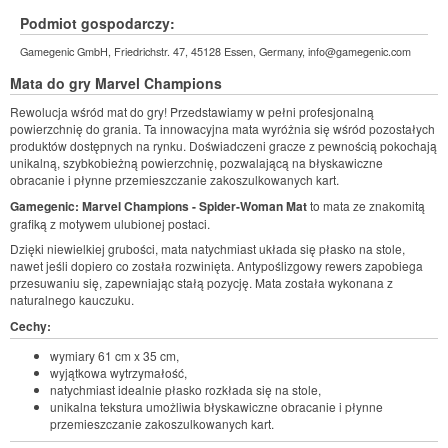
Podmiot gospodarczy:
Gamegenic GmbH, Friedrichstr. 47, 45128 Essen, Germany, info@gamegenic.com
Mata do gry
Marvel Champions
Rewolucja wśród mat do gry! Przedstawiamy w pełni profesjonalną
powierzchnię do grania. Ta innowacyjna mata wyróżnia się wśród pozostałych
produktów dostępnych na rynku. Doświadczeni gracze z pewnością pokochają
unikalną, szybkobieżną powierzchnię, pozwalającą na błyskawiczne
obracanie i płynne przemieszczanie zakoszulkowanych kart.
Gamegenic: Marvel Champions - Spider-Woman Mat
to mata ze znakomitą
grafiką z motywem ulubionej postaci.
Dzięki niewielkiej grubości, mata natychmiast układa się płasko na stole,
nawet jeśli dopiero co została rozwinięta. Antypoślizgowy rewers zapobiega
przesuwaniu się, zapewniając stałą pozycję. Mata została wykonana z
naturalnego kauczuku.
Cechy:
wymiary 61 cm x 35 cm,
wyjątkowa wytrzymałość,
natychmiast idealnie płasko rozkłada się na stole,
unikalna tekstura umożliwia błyskawiczne obracanie i płynne
przemieszczanie zakoszulkowanych kart.