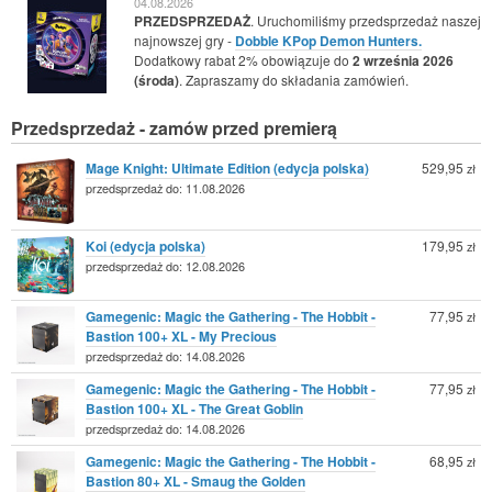
04.08.2026
PRZEDSPRZEDAŻ
. Uruchomiliśmy przedsprzedaż naszej
najnowszej gry -
Dobble KPop Demon Hunters.
Dodatkowy rabat 2% obowiązuje do
2 września 2026
(środa)
. Zapraszamy do składania zamówień.
Przedsprzedaż - zamów przed premierą
Mage Knight: Ultimate Edition (edycja polska)
529,95
zł
przedsprzedaż do: 11.08.2026
Koi (edycja polska)
179,95
zł
przedsprzedaż do: 12.08.2026
Gamegenic: Magic the Gathering - The Hobbit -
77,95
zł
Bastion 100+ XL - My Precious
przedsprzedaż do: 14.08.2026
Gamegenic: Magic the Gathering - The Hobbit -
77,95
zł
Bastion 100+ XL - The Great Goblin
przedsprzedaż do: 14.08.2026
Gamegenic: Magic the Gathering - The Hobbit -
68,95
zł
Bastion 80+ XL - Smaug the Golden