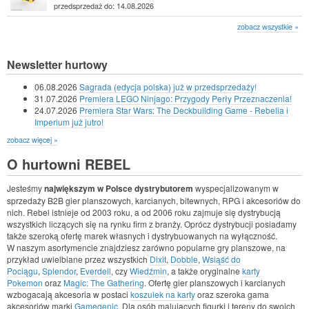
przedsprzedaż do: 14.08.2026
zobacz wszystkie »
Newsletter hurtowy
06.08.2026
Sagrada (edycja polska) już w przedsprzedaży!
31.07.2026
Premiera LEGO Ninjago: Przygody Perły Przeznaczenia!
24.07.2026
Premiera Star Wars: The Deckbuilding Game - Rebelia i
Imperium już jutro!
zobacz więcej »
O hurtowni REBEL
Jesteśmy
największym w Polsce dystrybutorem
wyspecjalizowanym w
sprzedaży B2B gier planszowych, karcianych, bitewnych, RPG i akcesoriów do
nich. Rebel istnieje od 2003 roku, a od 2006 roku zajmuje się dystrybucją
wszystkich liczących się na rynku firm z branży. Oprócz dystrybucji posiadamy
także szeroką ofertę marek własnych i dystrybuowanych na wyłączność.
W naszym asortymencie znajdziesz zarówno popularne gry planszowe, na
przykład uwielbiane przez wszystkich
Dixit
,
Dobble
,
Wsiąść do
Pociągu
,
Splendor
,
Everdell
, czy
Wiedźmin
, a także oryginalne
karty
Pokemon
oraz
Magic: The Gathering
. Ofertę gier planszowych i karcianych
wzbogacają akcesoria w postaci
koszulek na karty
oraz szeroka gama
akcesoriów marki
Gamegenic
. Dla osób malujących figurki i tereny do swoich