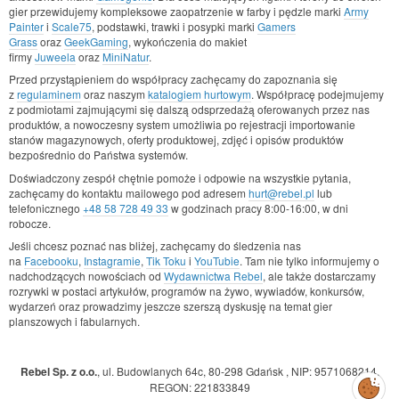
gier przewidujemy kompleksowe zaopatrzenie w farby i pędzle marki
Army
Painter
i
Scale75
, podstawki, trawki i posypki marki
Gamers
Grass
oraz
GeekGaming
, wykończenia do makiet
firmy
Juweela
oraz
MiniNatur
.
Przed przystąpieniem do współpracy zachęcamy do zapoznania się
z
regulaminem
oraz naszym
katalogiem hurtowym
. Współpracę podejmujemy
z podmiotami zajmującymi się dalszą odsprzedażą oferowanych przez nas
produktów, a nowoczesny system umożliwia po rejestracji importowanie
stanów magazynowych, oferty produktowej, zdjęć i opisów produktów
bezpośrednio do Państwa systemów.
Doświadczony zespół chętnie pomoże i odpowie na wszystkie pytania,
zachęcamy do kontaktu mailowego pod adresem
hurt@rebel.pl
lub
telefonicznego
+48 58 728 49 33
w godzinach pracy 8:00-16:00, w dni
robocze.
Jeśli chcesz poznać nas bliżej, zachęcamy do śledzenia nas
na
Facebooku
,
Instagramie
,
Tik Toku
i
YouTubie
. Tam nie tylko informujemy o
nadchodzących nowościach od
Wydawnictwa Rebel
, ale także dostarczamy
rozrywki w postaci artykułów, programów na żywo, wywiadów, konkursów,
wydarzeń oraz prowadzimy jeszcze szerszą dyskusję na temat gier
planszowych i fabularnych.
Rebel Sp. z o.o.
,
ul. Budowlanych 64c, 80-298 Gdańsk
,
NIP: 9571068214
,
Zarządzaj
REGON: 221833849
preferencjami
cookies