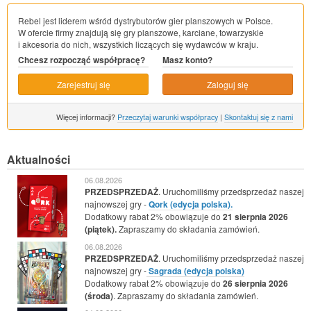
Rebel jest liderem wśród dystrybutorów gier planszowych w Polsce.
W ofercie firmy znajdują się gry planszowe, karciane, towarzyskie
i akcesoria do nich, wszystkich liczących się wydawców w kraju.
Chcesz rozpocząć współpracę?
Masz konto?
Zarejestruj się
Zaloguj się
Więcej informacji?
Przeczytaj warunki współpracy
|
Skontaktuj się z nami
Aktualności
06.08.2026
PRZEDSPRZEDAŻ
. Uruchomiliśmy przedsprzedaż naszej
najnowszej gry -
Qork (edycja polska).
Dodatkowy rabat 2% obowiązuje do
21 sierpnia 2026
(piątek).
Zapraszamy do składania zamówień.
06.08.2026
PRZEDSPRZEDAŻ
. Uruchomiliśmy przedsprzedaż naszej
najnowszej gry -
Sagrada (edycja polska)
Dodatkowy rabat 2% obowiązuje do
26 sierpnia 2026
(środa)
. Zapraszamy do składania zamówień.