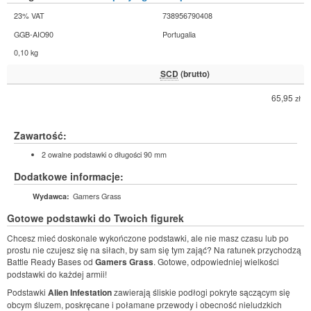
23% VAT
738956790408
GGB-AIO90
Portugalia
0,10 kg
SCD
(brutto)
65,95
zł
Zawartość:
2 owalne podstawki o długości 90 mm
Dodatkowe informacje:
Gamers Grass
Wydawca:
Gotowe podstawki do Twoich figurek
Chcesz mieć doskonale wykończone podstawki, ale nie masz czasu lub po
prostu nie czujesz się na siłach, by sam się tym zająć? Na ratunek przychodzą
Battle Ready Bases od
Gamers Grass
. Gotowe, odpowiedniej wielkości
podstawki do każdej armii!
Podstawki
Alien Infestation
zawierają śliskie podłogi pokryte sączącym się
obcym śluzem, poskręcane i połamane przewody i obecność nieludzkich