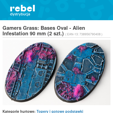
Gamers Grass: Bases Oval - Alien
Infestation 90 mm (2 szt.)
( EAN-13:
738956790408 )
Kategorie hurtowe:
Topery i gotowe podstawki